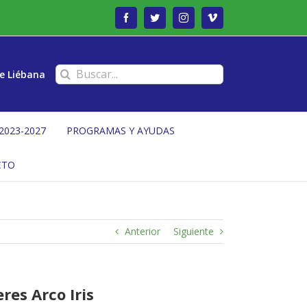
Facebook
Twitter
Instagram
Vimeo
Buscar:
e Liébana
2023-2027
PROGRAMAS Y AYUDAS
CTO
Anterior
Siguiente
res Arco Iris