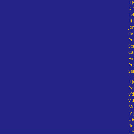
II
Di
Le
II
Jo
de
Pr
Se
Ca
Hi
Pr
Se
II 
Pa
Ví
Ví
Me
IV
Li
Re
Li