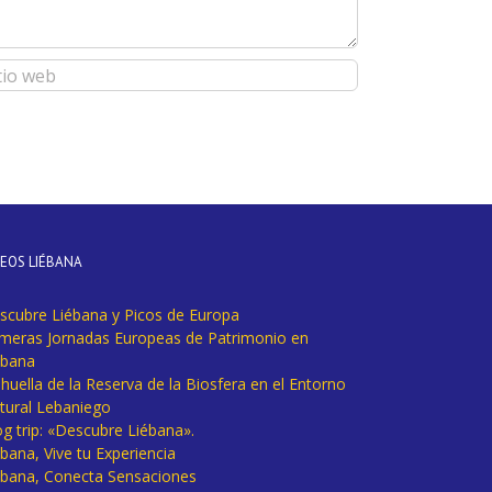
DEOS LIÉBANA
scubre Liébana y Picos de Europa
imeras Jornadas Europeas de Patrimonio en
ébana
huella de la Reserva de la Biosfera en el Entorno
tural Lebaniego
og trip: «Descubre Liébana».
bana, Vive tu Experiencia
ébana, Conecta Sensaciones