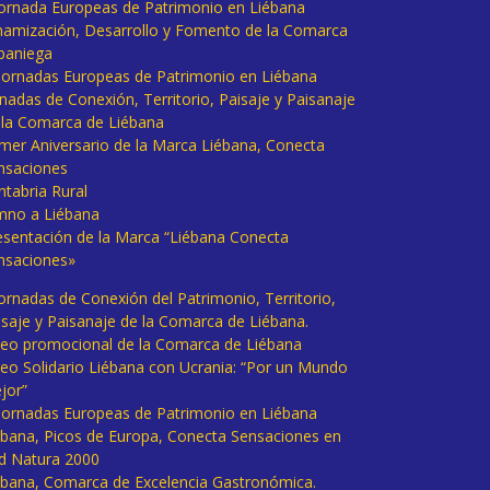
 Jornada Europeas de Patrimonio en Liébana
namización, Desarrollo y Fomento de la Comarca
baniega
I Jornadas Europeas de Patrimonio en Liébana
rnadas de Conexión, Territorio, Paisaje y Paisanaje
 la Comarca de Liébana
imer Aniversario de la Marca Liébana, Conecta
nsaciones
ntabria Rural
mno a Liébana
esentación de la Marca “Liébana Conecta
nsaciones»
Jornadas de Conexión del Patrimonio, Territorio,
isaje y Paisanaje de la Comarca de Liébana.
deo promocional de la Comarca de Liébana
deo Solidario Liébana con Ucrania: “Por un Mundo
jor”
 Jornadas Europeas de Patrimonio en Liébana
ébana, Picos de Europa, Conecta Sensaciones en
d Natura 2000
ébana, Comarca de Excelencia Gastronómica.