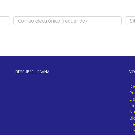
DESCUBRE LIÉBANA
VÍ
De
Pr
Li
La 
Na
Bl
Lié
Li