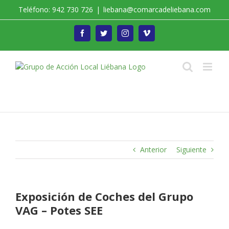
Saltar
Teléfono: 942 730 726
|
liebana@comarcadeliebana.com
al
contenido
Facebook
Twitter
Instagram
Vimeo
Trabajamos por el Desarrollo de la Comarca de
Liébana
Anterior
Siguiente
Exposición de Coches del Grupo
VAG – Potes SEE