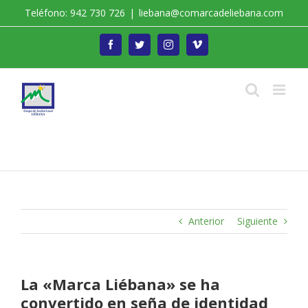
Saltar
Teléfono: 942 730 726
|
liebana@comarcadeliebana.com
al
contenido
Facebook
Twitter
Instagram
Vimeo
Trabajamos por el Desarrollo de la Comarca de
Liébana
Anterior
Siguiente
La «Marca Liébana» se ha
convertido en seña de identidad