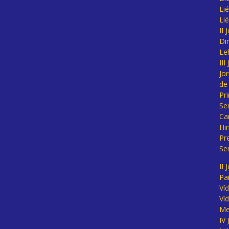
Lié
Li
II
Di
Le
II
Jo
de
Pr
Se
Ca
Hi
Pr
Se
II 
Pa
Ví
Ví
Me
IV