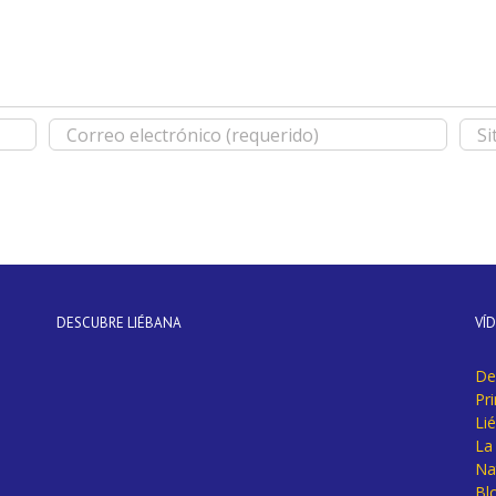
DESCUBRE LIÉBANA
VÍ
De
Pr
Li
La 
Na
Bl