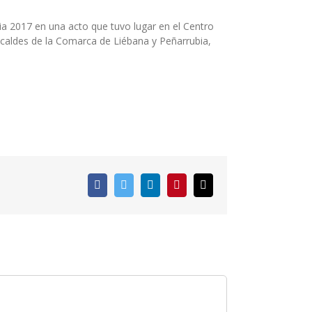
ia 2017 en una acto que tuvo lugar en el Centro
lcaldes de la Comarca de Liébana y Peñarrubia,
Facebook
Twitter
LinkedIn
Pinterest
Correo
electrónico