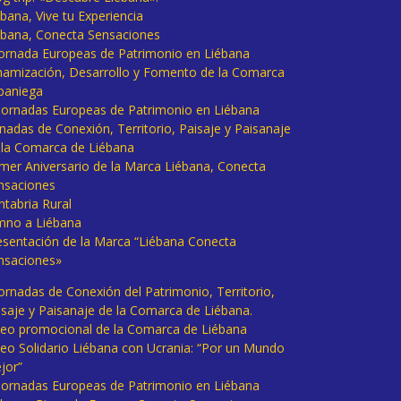
bana, Vive tu Experiencia
ébana, Conecta Sensaciones
 Jornada Europeas de Patrimonio en Liébana
namización, Desarrollo y Fomento de la Comarca
baniega
I Jornadas Europeas de Patrimonio en Liébana
rnadas de Conexión, Territorio, Paisaje y Paisanaje
 la Comarca de Liébana
imer Aniversario de la Marca Liébana, Conecta
nsaciones
ntabria Rural
mno a Liébana
esentación de la Marca “Liébana Conecta
nsaciones»
Jornadas de Conexión del Patrimonio, Territorio,
isaje y Paisanaje de la Comarca de Liébana.
deo promocional de la Comarca de Liébana
deo Solidario Liébana con Ucrania: “Por un Mundo
jor”
 Jornadas Europeas de Patrimonio en Liébana