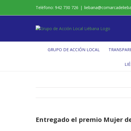
Saltar
Teléfono: 942 730 726
|
liebana@comarcadelieb
al
contenido
GRUPO DE ACCIÓN LOCAL
TRANSPAR
LI
Entregado el premio Mujer d