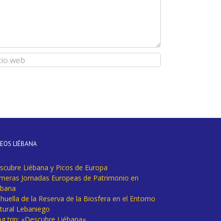
DEOS LIÉBANA
scubre Liébana y Picos de Europa
imeras Jornadas Europeas de Patrimonio en
ébana
huella de la Reserva de la Biosfera en el Entorno
tural Lebaniego
og trip: «Descubre Liébana».