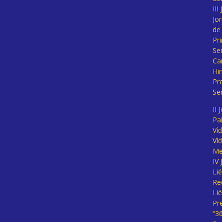
II
Jo
de
Pr
Se
Ca
Hi
Pr
Se
II 
Pa
Ví
Ví
Me
IV
Li
Re
Li
Pr
“3