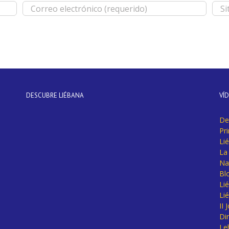
DESCUBRE LIÉBANA
VÍ
De
Pr
Li
La 
Na
Bl
Lié
Li
II
Di
Le