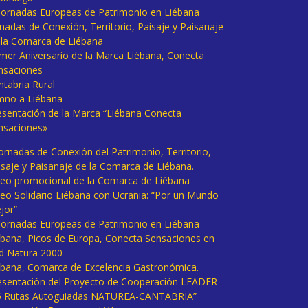
I Jornadas Europeas de Patrimonio en Liébana
rnadas de Conexión, Territorio, Paisaje y Paisanaje
 la Comarca de Liébana
imer Aniversario de la Marca Liébana, Conecta
nsaciones
ntabria Rural
mno a Liébana
esentación de la Marca “Liébana Conecta
nsaciones»
Jornadas de Conexión del Patrimonio, Territorio,
isaje y Paisanaje de la Comarca de Liébana.
deo promocional de la Comarca de Liébana
deo Solidario Liébana con Ucrania: “Por un Mundo
jor”
 Jornadas Europeas de Patrimonio en Liébana
ébana, Picos de Europa, Conecta Sensaciones en
d Natura 2000
ébana, Comarca de Excelencia Gastronómica.
esentación del Proyecto de Cooperación LEADER
6 Rutas Autoguiadas NATUREA-CANTABRIA”