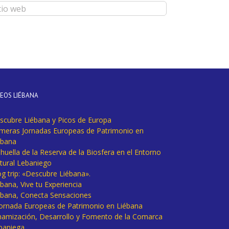
DEOS LIÉBANA
scubre Liébana y Picos de Europa
imeras Jornadas Europeas de Patrimonio en
ébana
huella de la Reserva de la Biosfera en el Entorno
tural Lebaniego
og trip: «Descubre Liébana».
bana, Vive tu Experiencia
ébana, Conecta Sensaciones
 Jornada Europeas de Patrimonio en Liébana
namización, Desarrollo y Fomento de la Comarca
baniega