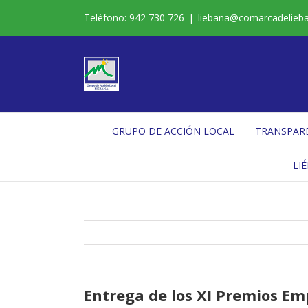
Saltar
Teléfono: 942 730 726
|
liebana@comarcadelieb
al
contenido
GRUPO DE ACCIÓN LOCAL
TRANSPAR
LI
Entrega de los XI Premios Em