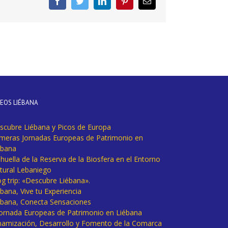
Facebook
Twitter
LinkedIn
Pinterest
Correo
electrónico
DEOS LIÉBANA
scubre Liébana y Picos de Europa
imeras Jornadas Europeas de Patrimonio en
ébana
huella de la Reserva de la Biosfera en el Entorno
tural Lebaniego
og trip: «Descubre Liébana».
bana, Vive tu Experiencia
ébana, Conecta Sensaciones
 Jornada Europeas de Patrimonio en Liébana
namización, Desarrollo y Fomento de la Comarca