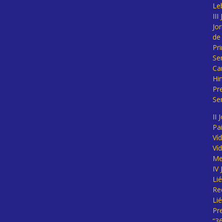
Le
II
Jo
de
Pr
Se
Ca
Hi
Pr
Se
II 
Pa
Ví
Ví
Me
IV
Li
Re
Li
Pr
“3