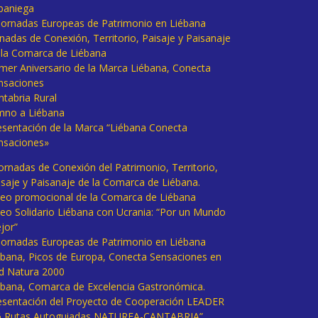
baniega
I Jornadas Europeas de Patrimonio en Liébana
rnadas de Conexión, Territorio, Paisaje y Paisanaje
 la Comarca de Liébana
imer Aniversario de la Marca Liébana, Conecta
nsaciones
ntabria Rural
mno a Liébana
esentación de la Marca “Liébana Conecta
nsaciones»
Jornadas de Conexión del Patrimonio, Territorio,
isaje y Paisanaje de la Comarca de Liébana.
deo promocional de la Comarca de Liébana
deo Solidario Liébana con Ucrania: “Por un Mundo
jor”
 Jornadas Europeas de Patrimonio en Liébana
ébana, Picos de Europa, Conecta Sensaciones en
d Natura 2000
ébana, Comarca de Excelencia Gastronómica.
esentación del Proyecto de Cooperación LEADER
6 Rutas Autoguiadas NATUREA-CANTABRIA”