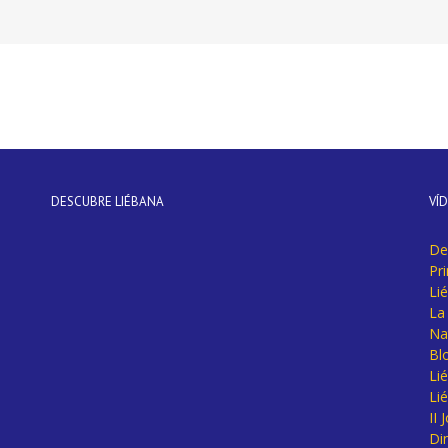
DESCUBRE LIÉBANA
VÍ
De
Pr
Li
La 
Na
Bl
Lié
Li
II
Di