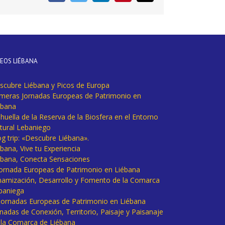
electrónico
DEOS LIÉBANA
scubre Liébana y Picos de Europa
imeras Jornadas Europeas de Patrimonio en
ébana
huella de la Reserva de la Biosfera en el Entorno
tural Lebaniego
og trip: «Descubre Liébana».
bana, Vive tu Experiencia
ébana, Conecta Sensaciones
 Jornada Europeas de Patrimonio en Liébana
namización, Desarrollo y Fomento de la Comarca
baniega
I Jornadas Europeas de Patrimonio en Liébana
rnadas de Conexión, Territorio, Paisaje y Paisanaje
 la Comarca de Liébana