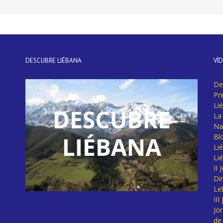
DESCUBRE LIÉBANA
VÍ
De
Pr
Li
La 
Na
Bl
Lié
Li
II
Di
Le
II
Jo
de