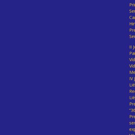
Pr
Se
Ca
Hi
Pr
Se
II 
Pa
Ví
Ví
Me
IV
Li
Re
Li
Pr
“3
Pr
se
ex