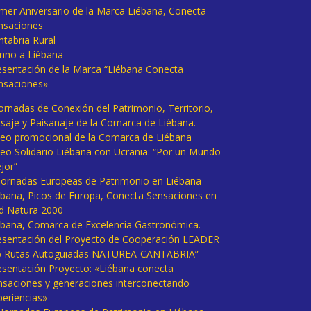
imer Aniversario de la Marca Liébana, Conecta
nsaciones
ntabria Rural
mno a Liébana
esentación de la Marca “Liébana Conecta
nsaciones»
Jornadas de Conexión del Patrimonio, Territorio,
isaje y Paisanaje de la Comarca de Liébana.
deo promocional de la Comarca de Liébana
deo Solidario Liébana con Ucrania: “Por un Mundo
jor”
 Jornadas Europeas de Patrimonio en Liébana
ébana, Picos de Europa, Conecta Sensaciones en
d Natura 2000
ébana, Comarca de Excelencia Gastronómica.
esentación del Proyecto de Cooperación LEADER
6 Rutas Autoguiadas NATUREA-CANTABRIA”
esentación Proyecto: «Liébana conecta
nsaciones y generaciones interconectando
periencias»