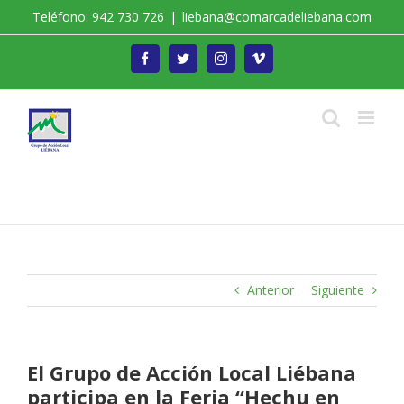
Saltar
Teléfono: 942 730 726
|
liebana@comarcadeliebana.com
al
contenido
Facebook
Twitter
Instagram
Vimeo
Trabajamos por el Desarrollo de la Comarca de
Liébana
Anterior
Siguiente
El Grupo de Acción Local Liébana
participa en la Feria “Hechu en