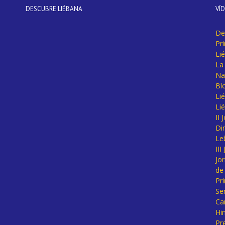
DESCUBRE LIÉBANA
VÍ
De
Pr
Li
La 
Na
Bl
Lié
Li
II
Di
Le
II
Jo
de
Pr
Se
Ca
Hi
Pr