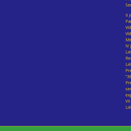
Se
II 
Pa
Ví
Ví
Me
IV
Li
Re
Li
Pr
“3
Pr
se
ex
VI
Li