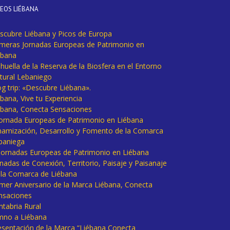
DEOS LIÉBANA
scubre Liébana y Picos de Europa
imeras Jornadas Europeas de Patrimonio en
ébana
huella de la Reserva de la Biosfera en el Entorno
tural Lebaniego
og trip: «Descubre Liébana».
bana, Vive tu Experiencia
ébana, Conecta Sensaciones
 Jornada Europeas de Patrimonio en Liébana
namización, Desarrollo y Fomento de la Comarca
baniega
I Jornadas Europeas de Patrimonio en Liébana
rnadas de Conexión, Territorio, Paisaje y Paisanaje
 la Comarca de Liébana
imer Aniversario de la Marca Liébana, Conecta
nsaciones
ntabria Rural
mno a Liébana
esentación de la Marca “Liébana Conecta