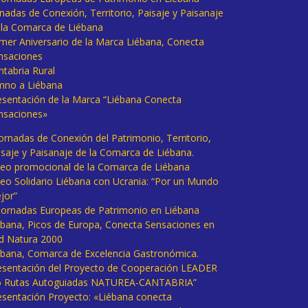
rnadas de Conexión, Territorio, Paisaje y Paisanaje
 la Comarca de Liébana
imer Aniversario de la Marca Liébana, Conecta
nsaciones
ntabria Rural
mno a Liébana
esentación de la Marca “Liébana Conecta
nsaciones»
Jornadas de Conexión del Patrimonio, Territorio,
isaje y Paisanaje de la Comarca de Liébana.
deo promocional de la Comarca de Liébana
deo Solidario Liébana con Ucrania: “Por un Mundo
jor”
 Jornadas Europeas de Patrimonio en Liébana
ébana, Picos de Europa, Conecta Sensaciones en
d Natura 2000
ébana, Comarca de Excelencia Gastronómica.
esentación del Proyecto de Cooperación LEADER
6 Rutas Autoguiadas NATUREA-CANTABRIA”
esentación Proyecto: «Liébana conecta