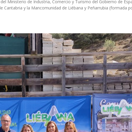
del Ministerio de Industria, Comercio y Turismo del Gobierno de Espa
de Cantabria y la Mancomunidad de Liébana y Peñarrubia (formada po