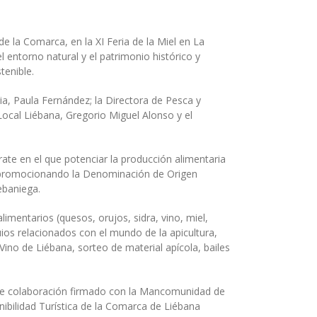
de la Comarca, en la XI Feria de la Miel en La
 entorno natural y el patrimonio histórico y
tenible.
ria, Paula Fernández; la Directora de Pesca y
Local Liébana, Gregorio Miguel Alonso y el
ate en el que potenciar la producción alimentaria
l y promocionando la Denominación de Origen
ebaniega.
imentarios (quesos, orujos, sidra, vino, miel,
ios relacionados con el mundo de la apicultura,
ino de Liébana, sorteo de material apícola, bailes
o de colaboración firmado con la Mancomunidad de
nibilidad Turística de la Comarca de Liébana