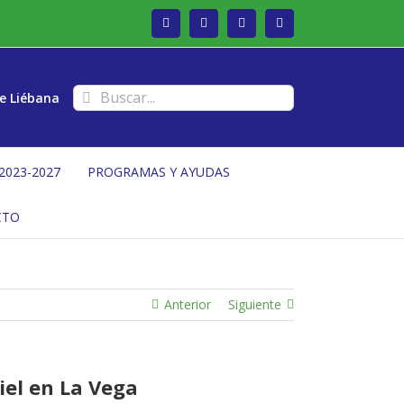
Facebook
Twitter
Instagram
Vimeo
Buscar:
e Liébana
2023-2027
PROGRAMAS Y AYUDAS
CTO
Anterior
Siguiente
iel en La Vega