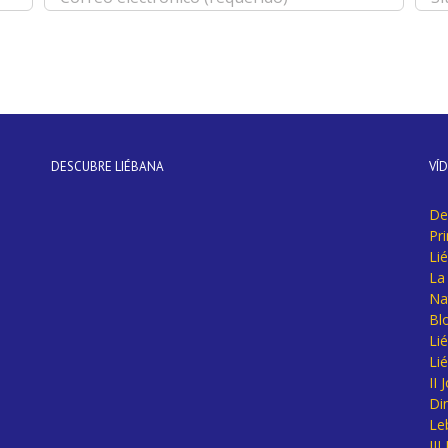
DESCUBRE LIÉBANA
VÍ
De
Pr
Li
La 
Na
Bl
Lié
Li
II
Di
Le
II