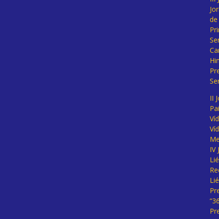
Jo
de
Pr
Se
Ca
Hi
Pr
Se
II 
Pa
Ví
Ví
Me
IV
Li
Re
Li
Pr
“3
Pr