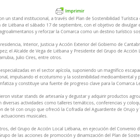
Imprimir
 un stand institucional, a través del Plan de Sostenibilidad Turística 
de Liébana el sábado 17 de septiembre, con el objetivo de divulgar el
 agroalimentarios y reforzar la Comarca como un destino turístico sos
esidencia, Interior, Justicia y Acción Exterior del Gobierno de Cantab
ez; el Alcalde de Vega de Liébana y Presidente del Grupo de Acción 
ubia, Julio Cires, entre otros.
specializadas en el sector apícola, suponiendo un magnífico escapar
icional, impulsando el ecoturismo y la sostenibilidad medioambienta
 enfatiza y constituye una fuente de progreso clave para la Comarca L
n visitar stands de artesanía y degustar y adquirir productos agroal
n diversas actividades como talleres temáticos, conferencias y coloqu
 de té con orujo que ofreció la Cofradía del Aguardiente de Orujo y V
 actuaciones musicales.
 otros, del Grupo de Acción Local Liébana, en ejecución del Conveni
 Grupo de las acciones de promoción y dinamización del Plan de Soste