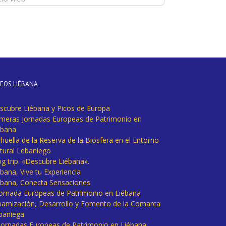
DEOS LIÉBANA
scubre Liébana y Picos de Europa
imeras Jornadas Europeas de Patrimonio en
ébana
huella de la Reserva de la Biosfera en el Entorno
tural Lebaniego
og trip: «Descubre Liébana».
bana, Vive tu Experiencia
ébana, Conecta Sensaciones
 Jornada Europeas de Patrimonio en Liébana
namización, Desarrollo y Fomento de la Comarca
baniega
I Jornadas Europeas de Patrimonio en Liébana