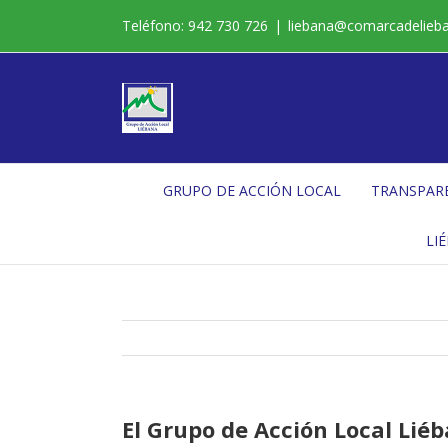
Saltar
Teléfono: 942 730 726
|
liebana@comarcadelieb
al
contenido
GRUPO DE ACCIÓN LOCAL
TRANSPAR
LI
El Grupo de Acción Local Liéb