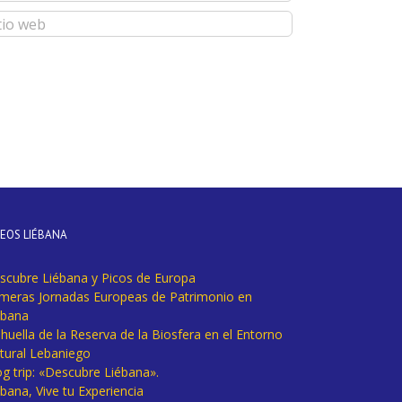
DEOS LIÉBANA
scubre Liébana y Picos de Europa
imeras Jornadas Europeas de Patrimonio en
ébana
huella de la Reserva de la Biosfera en el Entorno
tural Lebaniego
og trip: «Descubre Liébana».
bana, Vive tu Experiencia