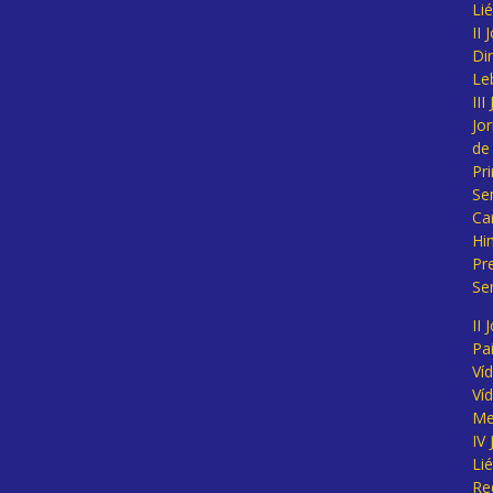
Li
II
Di
Le
II
Jo
de
Pr
Se
Ca
Hi
Pr
Se
II 
Pa
Ví
Ví
Me
IV
Li
Re