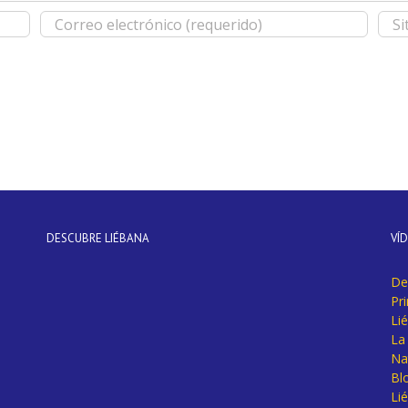
DESCUBRE LIÉBANA
VÍ
De
Pr
Li
La 
Na
Bl
Lié