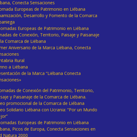
ébana, Conecta Sensaciones
 Jornada Europeas de Patrimonio en Liébana
namización, Desarrollo y Fomento de la Comarca
baniega
I Jornadas Europeas de Patrimonio en Liébana
rnadas de Conexión, Territorio, Paisaje y Paisanaje
 la Comarca de Liébana
imer Aniversario de la Marca Liébana, Conecta
nsaciones
ntabria Rural
mno a Liébana
esentación de la Marca “Liébana Conecta
nsaciones»
Jornadas de Conexión del Patrimonio, Territorio,
isaje y Paisanaje de la Comarca de Liébana.
deo promocional de la Comarca de Liébana
deo Solidario Liébana con Ucrania: “Por un Mundo
jor”
 Jornadas Europeas de Patrimonio en Liébana
ébana, Picos de Europa, Conecta Sensaciones en
d Natura 2000