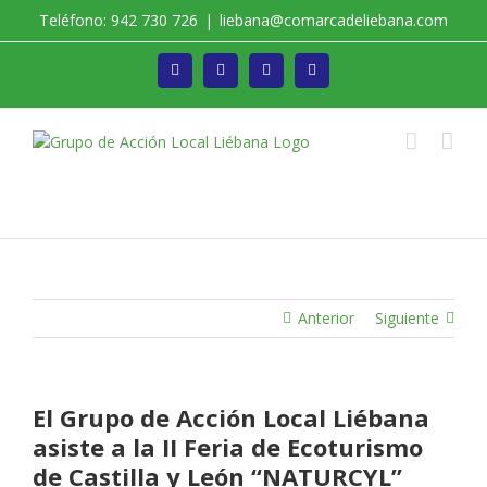
Saltar
Teléfono: 942 730 726
|
liebana@comarcadeliebana.com
al
contenido
Facebook
Twitter
Instagram
Vimeo
Trabajamos por el Desarrollo de la Comarca de
Liébana
Anterior
Siguiente
El Grupo de Acción Local Liébana
asiste a la II Feria de Ecoturismo
de Castilla y León “NATURCYL”