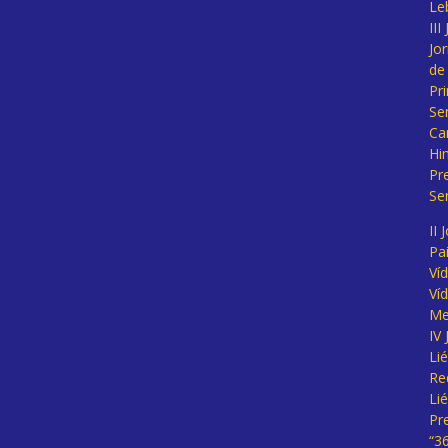
Le
II
Jo
de
Pr
Se
Ca
Hi
Pr
Se
II 
Pa
Ví
Ví
Me
IV
Li
Re
Li
Pr
“3