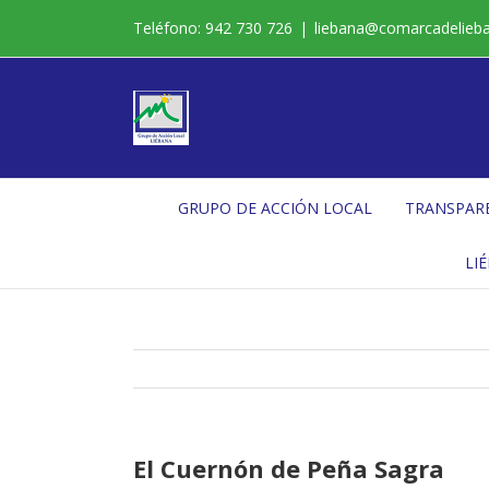
Saltar
Teléfono: 942 730 726
|
liebana@comarcadelieb
al
contenido
GRUPO DE ACCIÓN LOCAL
TRANSPAR
LI
El Cuernón de Peña Sagra