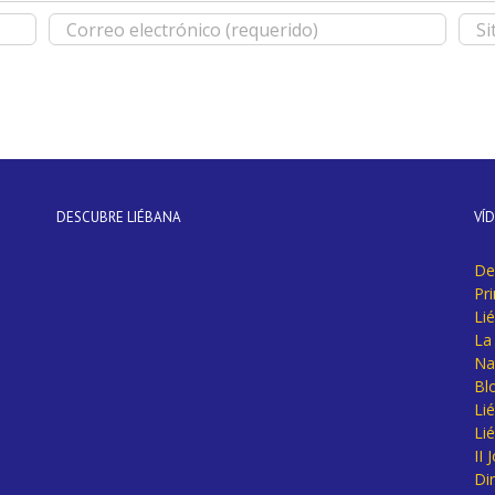
DESCUBRE LIÉBANA
VÍ
De
Pr
Li
La 
Na
Bl
Lié
Li
II
Di