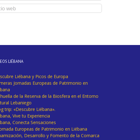
DEOS LIÉBANA
scubre Liébana y Picos de Europa
imeras Jornadas Europeas de Patrimonio en
ébana
huella de la Reserva de la Biosfera en el Entorno
tural Lebaniego
og trip: «Descubre Liébana».
bana, Vive tu Experiencia
ébana, Conecta Sensaciones
 Jornada Europeas de Patrimonio en Liébana
namización, Desarrollo y Fomento de la Comarca