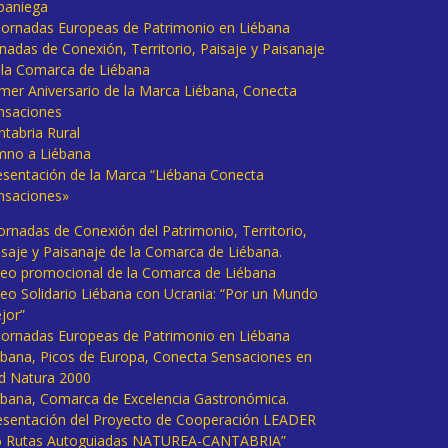
baniega
I Jornadas Europeas de Patrimonio en Liébana
rnadas de Conexión, Territorio, Paisaje y Paisanaje
 la Comarca de Liébana
imer Aniversario de la Marca Liébana, Conecta
nsaciones
ntabria Rural
mno a Liébana
esentación de la Marca “Liébana Conecta
nsaciones»
Jornadas de Conexión del Patrimonio, Territorio,
isaje y Paisanaje de la Comarca de Liébana.
deo promocional de la Comarca de Liébana
deo Solidario Liébana con Ucrania: “Por un Mundo
jor”
 Jornadas Europeas de Patrimonio en Liébana
ébana, Picos de Europa, Conecta Sensaciones en
d Natura 2000
ébana, Comarca de Excelencia Gastronómica.
esentación del Proyecto de Cooperación LEADER
6 Rutas Autoguiadas NATUREA-CANTABRIA”