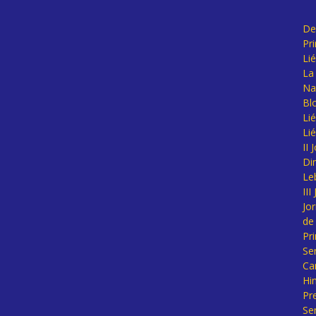
De
Pr
Li
La 
Na
Bl
Lié
Li
II
Di
Le
II
Jo
de
Pr
Se
Ca
Hi
Pr
Se