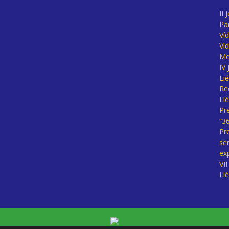
II 
Pa
Ví
Ví
Me
IV
Li
Re
Li
Pr
“3
Pr
se
ex
VI
Li