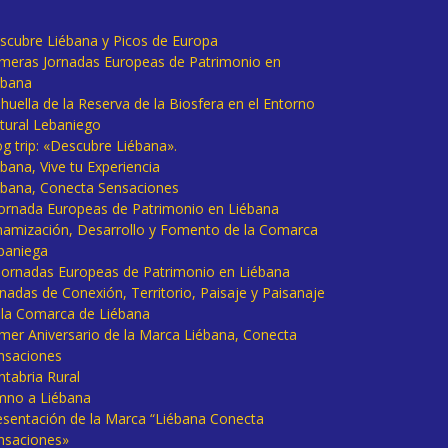
scubre Liébana y Picos de Europa
imeras Jornadas Europeas de Patrimonio en
ébana
huella de la Reserva de la Biosfera en el Entorno
tural Lebaniego
og trip: «Descubre Liébana».
bana, Vive tu Experiencia
ébana, Conecta Sensaciones
 Jornada Europeas de Patrimonio en Liébana
namización, Desarrollo y Fomento de la Comarca
baniega
I Jornadas Europeas de Patrimonio en Liébana
rnadas de Conexión, Territorio, Paisaje y Paisanaje
 la Comarca de Liébana
imer Aniversario de la Marca Liébana, Conecta
nsaciones
ntabria Rural
mno a Liébana
esentación de la Marca “Liébana Conecta
nsaciones»