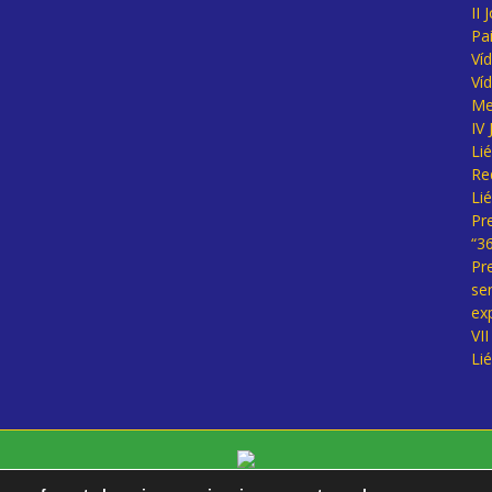
II 
Pa
Ví
Ví
Me
IV
Li
Re
Li
Pr
“3
Pr
se
ex
VI
Li