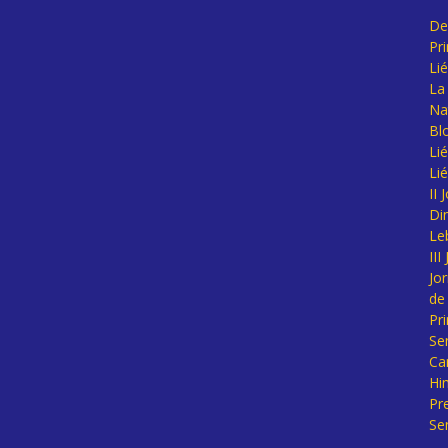
De
Pr
Li
La 
Na
Bl
Lié
Li
II
Di
Le
II
Jo
de
Pr
Se
Ca
Hi
Pr
Se