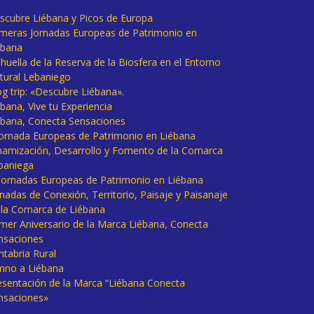
scubre Liébana y Picos de Europa
imeras Jornadas Europeas de Patrimonio en
ébana
huella de la Reserva de la Biosfera en el Entorno
tural Lebaniego
og trip: «Descubre Liébana».
bana, Vive tu Experiencia
ébana, Conecta Sensaciones
 Jornada Europeas de Patrimonio en Liébana
namización, Desarrollo y Fomento de la Comarca
baniega
I Jornadas Europeas de Patrimonio en Liébana
rnadas de Conexión, Territorio, Paisaje y Paisanaje
 la Comarca de Liébana
imer Aniversario de la Marca Liébana, Conecta
nsaciones
ntabria Rural
mno a Liébana
esentación de la Marca “Liébana Conecta
nsaciones»