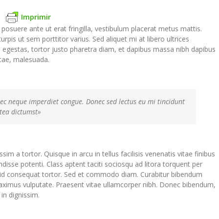
Imprimir
 posuere ante ut erat fringilla, vestibulum placerat metus mattis.
rpis ut sem porttitor varius. Sed aliquet mi at libero ultrices
 egestas, tortor justo pharetra diam, et dapibus massa nibh dapibus
tae, malesuada.
 nec neque imperdiet congue. Donec sed lectus eu mi tincidunt
tea dictumst»
im a tortor. Quisque in arcu in tellus facilisis venenatis vitae finibus
isse potenti. Class aptent taciti sociosqu ad litora torquent per
 id consequat tortor. Sed et commodo diam. Curabitur bibendum
aximus vulputate. Praesent vitae ullamcorper nibh. Donec bibendum,
 in dignissim.