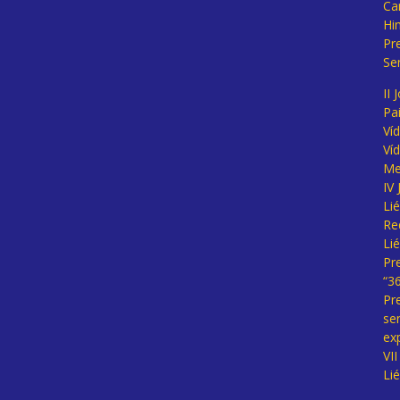
Ca
Hi
Pr
Se
II 
Pa
Ví
Ví
Me
IV
Li
Re
Li
Pr
“3
Pr
se
ex
VI
Li