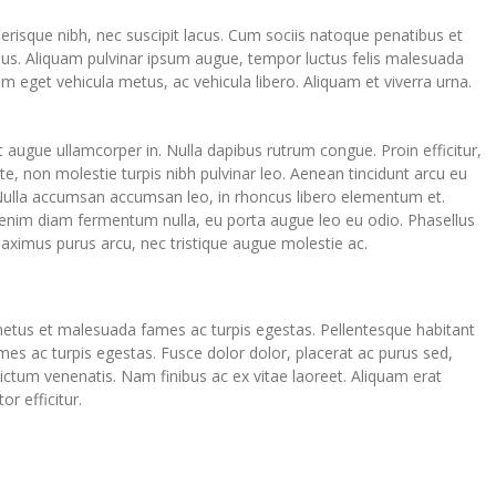
elerisque nibh, nec suscipit lacus. Cum sociis natoque penatibus et
mus. Aliquam pulvinar ipsum augue, tempor luctus felis malesuada
am eget vehicula metus, ac vehicula libero. Aliquam et viverra urna.
t augue ullamcorper in. Nulla dapibus rutrum congue. Proin efficitur,
nte, non molestie turpis nibh pulvinar leo. Aenean tincidunt arcu eu
 Nulla accumsan accumsan leo, in rhoncus libero elementum et.
, enim diam fermentum nulla, eu porta augue leo eu odio. Phasellus
aximus purus arcu, nec tristique augue molestie ac.
 netus et malesuada fames ac turpis egestas. Pellentesque habitant
es ac turpis egestas. Fusce dolor dolor, placerat ac purus sed,
dictum venenatis. Nam finibus ac ex vitae laoreet. Aliquam erat
or efficitur.