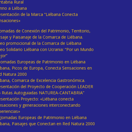
ntabria Rural
mno a Liébana
esentación de la Marca “Liébana Conecta
nsaciones»
Jornadas de Conexión del Patrimonio, Territorio,
isaje y Paisanaje de la Comarca de Liébana.
deo promocional de la Comarca de Liébana
deo Solidario Liébana con Ucrania: “Por un Mundo
jor”
 Jornadas Europeas de Patrimonio en Liébana
ébana, Picos de Europa, Conecta Sensaciones en
d Natura 2000
ébana, Comarca de Excelencia Gastronómica.
esentación del Proyecto de Cooperación LEADER
6 Rutas Autoguiadas NATUREA-CANTABRIA”
esentación Proyecto: «Liébana conecta
nsaciones y generaciones interconectando
periencias»
I Jornadas Europeas de Patrimonio en Liébana
ébana, Paisajes que Conectan en Red Natura 2000