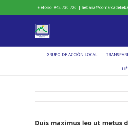
Saltar
Teléfono: 942 730 726
|
liebana@comarcadelieb
al
contenido
GRUPO DE ACCIÓN LOCAL
TRANSPAR
LI
Duis maximus leo ut metus 