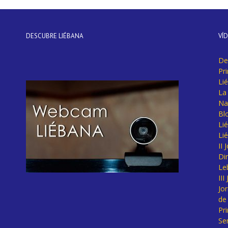
DESCUBRE LIÉBANA
VÍ
De
Pr
Li
La 
Na
Bl
Lié
Li
II
Di
Le
II
Jo
de
Pr
Se