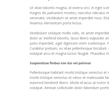
Ut vitae lobortis magna, id viverra orci. In eget sc
magnis dis parturient montes, nascetur ridiculus 
venenatis. Vestibulum sit amet imperdiet risus. Eti
Vivamus elementum porta lectus.
Vestibulum volutpat mollis odio, sit amet imperdie
dolor ac eleifend lobortis, lacus libero vulputate a
justo imperdiet, eget dignissim enim scelerisque.
Curabitur pretium, ex vitae pellentesque tincidunt
volutpat arcu et magna luctus feugiat. Phasellus m
Suspendisse finibus non dui vel pulvinar
Pellentesque habitant morbi tristique senectus et
morbi tristique senectus et netus et malesuada fam
euismod hendrerit libero. Morbi id lacus at tortor 
volutpat. Aenean sollicitudin dolor bibendum porttit