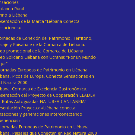
nsaciones
ntabria Rural
mno a Liébana
esentación de la Marca “Liébana Conecta
nsaciones»
Jornadas de Conexión del Patrimonio, Territorio,
isaje y Paisanaje de la Comarca de Liébana.
deo promocional de la Comarca de Liébana
deo Solidario Liébana con Ucrania: “Por un Mundo
jor”
 Jornadas Europeas de Patrimonio en Liébana
ébana, Picos de Europa, Conecta Sensaciones en
d Natura 2000
ébana, Comarca de Excelencia Gastronómica.
esentación del Proyecto de Cooperación LEADER
6 Rutas Autoguiadas NATUREA-CANTABRIA”
esentación Proyecto: «Liébana conecta
nsaciones y generaciones interconectando
periencias»
I Jornadas Europeas de Patrimonio en Liébana
ébana, Paisajes que Conectan en Red Natura 2000