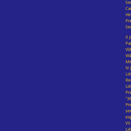
Se
Ca
Hi
Pr
Se
II 
Pa
Ví
Ví
Me
IV
Li
Re
Li
Pr
“3
Pr
se
ex
VI
Li