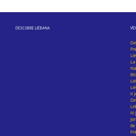
DESCUBRE LIÉBANA
VÍ
De
Pr
Li
La 
Na
Bl
Lié
Li
II
Di
Le
II
Jo
de
Pr