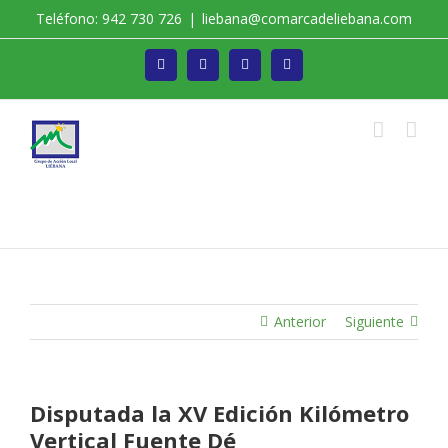
Saltar
Teléfono: 942 730 726
|
liebana@comarcadeliebana.com
al
contenido
Facebook
Twitter
Instagram
Vimeo
Trabajamos por el Desarrollo de la Comarca de
Liébana
Anterior
Siguiente
Disputada la XV Edición Kilómetro
Vertical Fuente Dé