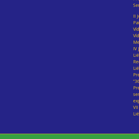
Se
II 
Pa
Ví
Ví
Me
IV
Li
Re
Li
Pr
“3
Pr
se
ex
VI
Li