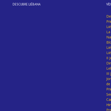
DESCUBRE LIÉBANA
VÍ
De
Pr
Li
La 
Na
Bl
Lié
Li
II
Di
Le
II
Jo
de
Pr
Se
Ca
Hi
Pr