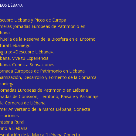
DEOS LIÉBANA
scubre Liébana y Picos de Europa
imeras Jornadas Europeas de Patrimonio en
ébana
huella de la Reserva de la Biosfera en el Entorno
tural Lebaniego
og trip: «Descubre Liébana».
bana, Vive tu Experiencia
ébana, Conecta Sensaciones
 Jornada Europeas de Patrimonio en Liébana
namización, Desarrollo y Fomento de la Comarca
baniega
I Jornadas Europeas de Patrimonio en Liébana
rnadas de Conexión, Territorio, Paisaje y Paisanaje
 la Comarca de Liébana
imer Aniversario de la Marca Liébana, Conecta
nsaciones
ntabria Rural
mno a Liébana
esentación de la Marca “Liébana Conecta