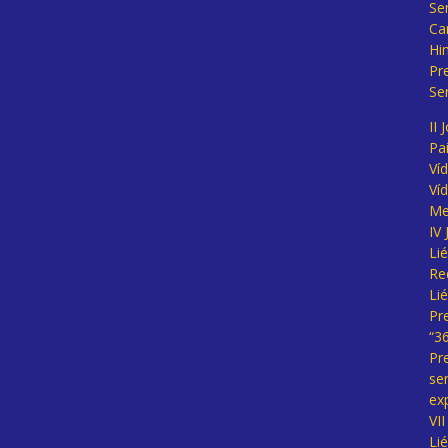
Se
Ca
Hi
Pr
Se
II 
Pa
Ví
Ví
Me
IV
Li
Re
Li
Pr
“3
Pr
se
ex
VI
Li