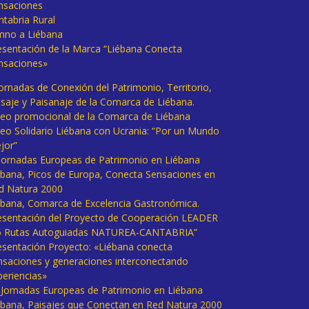
nsaciones
ntabria Rural
mno a Liébana
esentación de la Marca “Liébana Conecta
nsaciones»
Jornadas de Conexión del Patrimonio, Territorio,
isaje y Paisanaje de la Comarca de Liébana.
deo promocional de la Comarca de Liébana
deo Solidario Liébana con Ucrania: “Por un Mundo
jor”
 Jornadas Europeas de Patrimonio en Liébana
ébana, Picos de Europa, Conecta Sensaciones en
d Natura 2000
ébana, Comarca de Excelencia Gastronómica.
esentación del Proyecto de Cooperación LEADER
6 Rutas Autoguiadas NATUREA-CANTABRIA”
esentación Proyecto: «Liébana conecta
nsaciones y generaciones interconectando
periencias»
I Jornadas Europeas de Patrimonio en Liébana
ébana, Paisajes que Conectan en Red Natura 2000