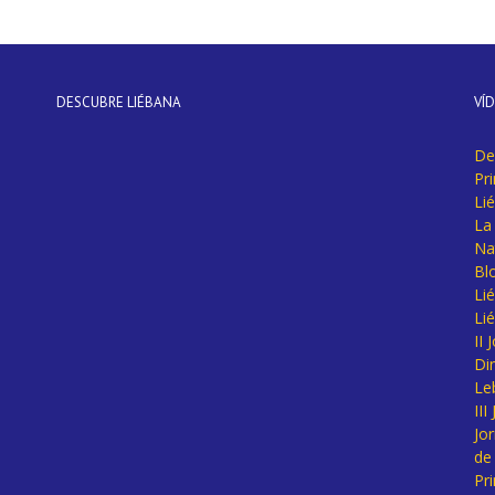
DESCUBRE LIÉBANA
VÍ
De
Pr
Li
La 
Na
Bl
Lié
Li
II
Di
Le
II
Jo
de
Pr