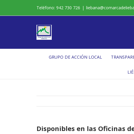
Saltar
Teléfono: 942 730 726
|
liebana@comarcadelieb
al
contenido
GRUPO DE ACCIÓN LOCAL
TRANSPAR
LI
Disponibles en las Oficinas 