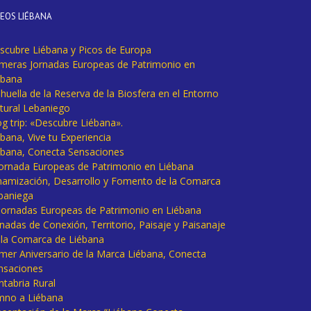
DEOS LIÉBANA
scubre Liébana y Picos de Europa
imeras Jornadas Europeas de Patrimonio en
ébana
huella de la Reserva de la Biosfera en el Entorno
tural Lebaniego
og trip: «Descubre Liébana».
bana, Vive tu Experiencia
ébana, Conecta Sensaciones
 Jornada Europeas de Patrimonio en Liébana
namización, Desarrollo y Fomento de la Comarca
baniega
I Jornadas Europeas de Patrimonio en Liébana
rnadas de Conexión, Territorio, Paisaje y Paisanaje
 la Comarca de Liébana
imer Aniversario de la Marca Liébana, Conecta
nsaciones
ntabria Rural
mno a Liébana