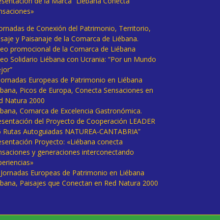
esentación de la Marca “Liébana Conecta
nsaciones»
Jornadas de Conexión del Patrimonio, Territorio,
isaje y Paisanaje de la Comarca de Liébana.
deo promocional de la Comarca de Liébana
deo Solidario Liébana con Ucrania: “Por un Mundo
jor”
 Jornadas Europeas de Patrimonio en Liébana
ébana, Picos de Europa, Conecta Sensaciones en
d Natura 2000
ébana, Comarca de Excelencia Gastronómica.
esentación del Proyecto de Cooperación LEADER
6 Rutas Autoguiadas NATUREA-CANTABRIA”
esentación Proyecto: «Liébana conecta
nsaciones y generaciones interconectando
periencias»
I Jornadas Europeas de Patrimonio en Liébana
ébana, Paisajes que Conectan en Red Natura 2000