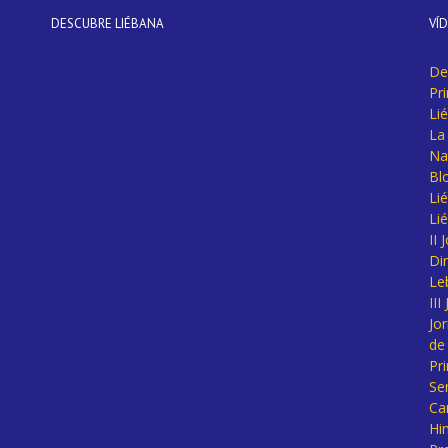
DESCUBRE LIÉBANA
VÍ
De
Pr
Li
La 
Na
Bl
Lié
Li
II
Di
Le
II
Jo
de
Pr
Se
Ca
Hi