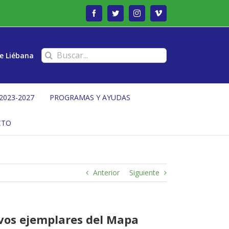
Facebook
Twitter
Instagram
Vimeo
Buscar:
e Liébana
2023-2027
PROGRAMAS Y AYUDAS
CTO
Anterior
Siguiente
evos ejemplares del Mapa