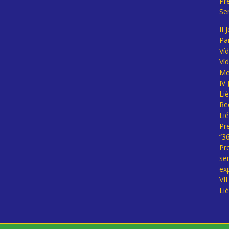
Pr
Se
II 
Pa
Ví
Ví
Me
IV
Li
Re
Li
Pr
“3
Pr
se
ex
VI
Li