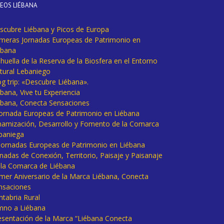
DEOS LIÉBANA
scubre Liébana y Picos de Europa
imeras Jornadas Europeas de Patrimonio en
ébana
huella de la Reserva de la Biosfera en el Entorno
tural Lebaniego
og trip: «Descubre Liébana».
bana, Vive tu Experiencia
ébana, Conecta Sensaciones
 Jornada Europeas de Patrimonio en Liébana
namización, Desarrollo y Fomento de la Comarca
baniega
I Jornadas Europeas de Patrimonio en Liébana
rnadas de Conexión, Territorio, Paisaje y Paisanaje
 la Comarca de Liébana
imer Aniversario de la Marca Liébana, Conecta
nsaciones
ntabria Rural
mno a Liébana
esentación de la Marca “Liébana Conecta