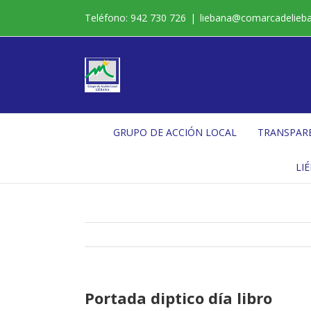
Saltar
Teléfono: 942 730 726
|
liebana@comarcadelieb
al
contenido
GRUPO DE ACCIÓN LOCAL
TRANSPAR
LI
Portada diptico día libro