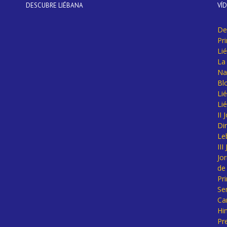
DESCUBRE LIÉBANA
VÍ
De
Pr
Li
La 
Na
Bl
Lié
Li
II
Di
Le
II
Jo
de
Pr
Se
Ca
Hi
Pr