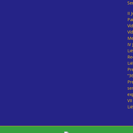
Se
II 
Pa
Ví
Ví
Me
IV
Li
Re
Li
Pr
“3
Pr
se
ex
VI
Li