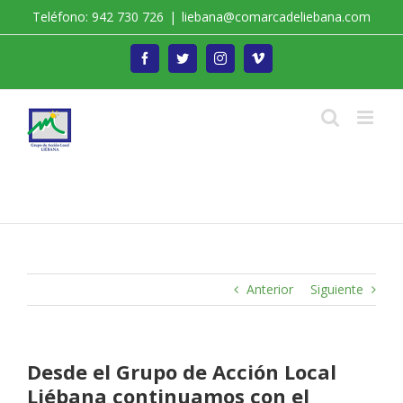
Saltar
Teléfono: 942 730 726
|
liebana@comarcadeliebana.com
al
contenido
Facebook
Twitter
Instagram
Vimeo
Trabajamos por el Desarrollo de la Comarca de
Liébana
Anterior
Siguiente
Desde el Grupo de Acción Local
Liébana continuamos con el