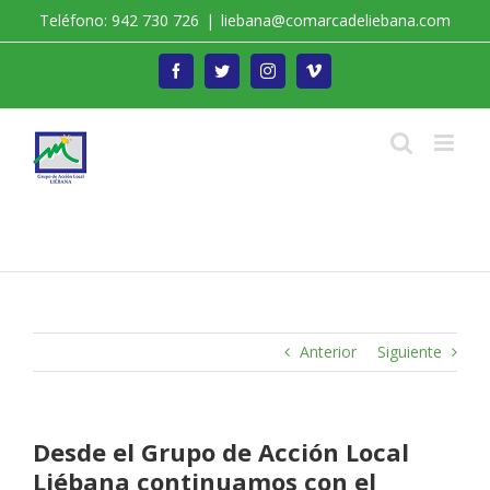
Saltar
Teléfono: 942 730 726
|
liebana@comarcadeliebana.com
al
contenido
Facebook
Twitter
Instagram
Vimeo
Trabajamos por el Desarrollo de la Comarca de
Liébana
Anterior
Siguiente
Desde el Grupo de Acción Local
Liébana continuamos con el