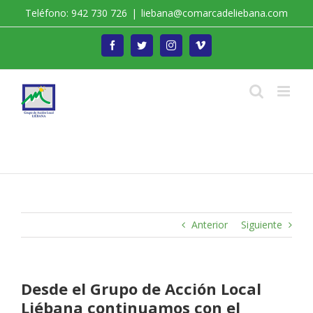
Saltar
Teléfono: 942 730 726
|
liebana@comarcadeliebana.com
al
contenido
Facebook
Twitter
Instagram
Vimeo
Trabajamos por el Desarrollo de la Comarca de
Liébana
Anterior
Siguiente
Desde el Grupo de Acción Local
Liébana continuamos con el