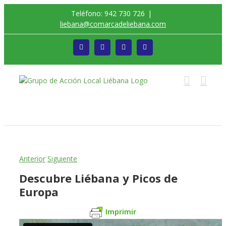
Saltar
Teléfono: 942 730 726
|
al
liebana@comarcadeliebana.com
contenido
Facebook
Twitter
Instagram
Vimeo
Trabajamos por el Desarrollo de la Comarca de
Liébana
Anterior
Siguiente
Descubre Liébana y Picos de
Europa
Imprimir