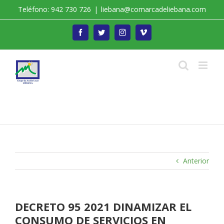
Saltar
Teléfono: 942 730 726
|
liebana@comarcadeliebana.com
al
contenido
Facebook
Twitter
Instagram
Vimeo
Trabajamos por el Desarrollo de la Comarca de
Liébana
Anterior
DECRETO 95 2021 DINAMIZAR EL
CONSUMO DE SERVICIOS EN