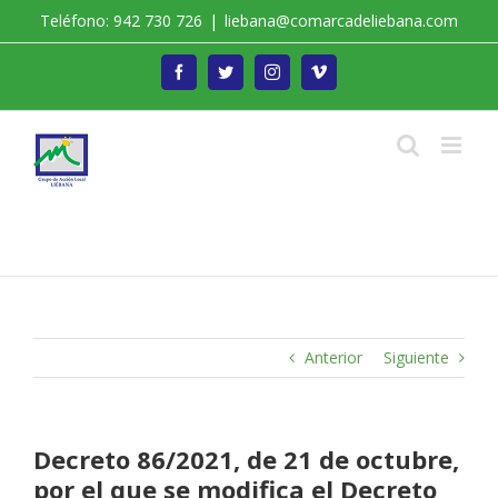
Saltar
Teléfono: 942 730 726
|
liebana@comarcadeliebana.com
al
contenido
Facebook
Twitter
Instagram
Vimeo
Trabajamos por el Desarrollo de la Comarca de
Liébana
Anterior
Siguiente
Decreto 86/2021, de 21 de octubre,
por el que se modifica el Decreto