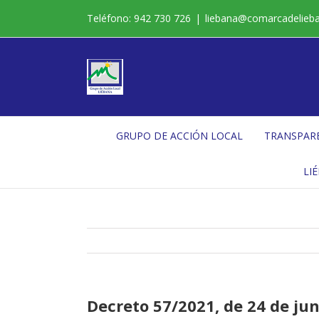
Saltar
Teléfono: 942 730 726
|
liebana@comarcadelieb
al
contenido
GRUPO DE ACCIÓN LOCAL
TRANSPAR
LI
Decreto 57/2021, de 24 de jun