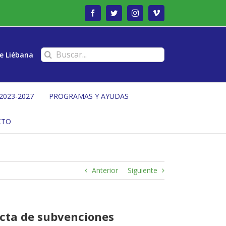
Facebook
Twitter
Instagram
Vimeo
Buscar:
e Liébana
2023-2027
PROGRAMAS Y AYUDAS
CTO
Anterior
Siguiente
recta de subvenciones