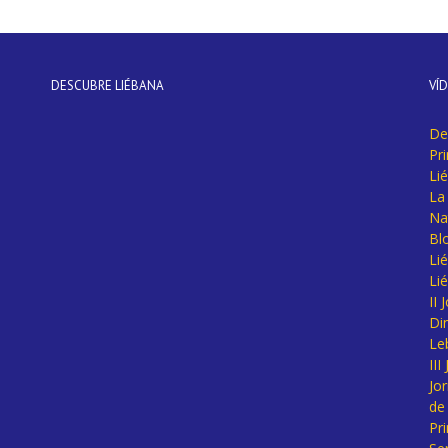
DESCUBRE LIÉBANA
VÍ
De
Pr
Li
La 
Na
Bl
Lié
Li
II
Di
Le
II
Jo
de
Pr