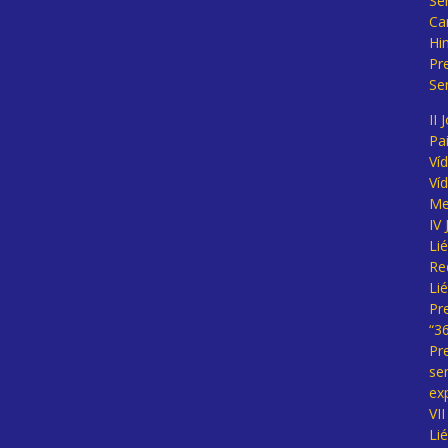
Se
Ca
Hi
Pr
Se
II 
Pa
Ví
Ví
Me
IV
Li
Re
Li
Pr
“3
Pr
se
ex
VI
Li