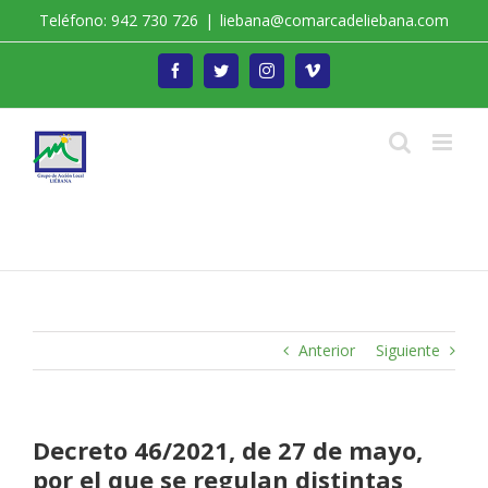
Saltar
Teléfono: 942 730 726
|
liebana@comarcadeliebana.com
al
contenido
Facebook
Twitter
Instagram
Vimeo
Trabajamos por el Desarrollo de la Comarca de
Liébana
Anterior
Siguiente
Decreto 46/2021, de 27 de mayo,
por el que se regulan distintas