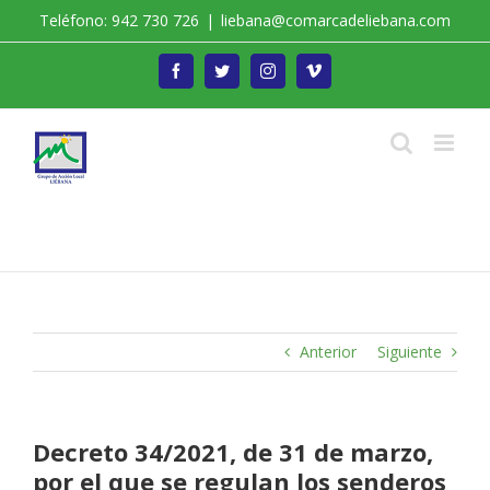
Saltar
Teléfono: 942 730 726
|
liebana@comarcadeliebana.com
al
contenido
Facebook
Twitter
Instagram
Vimeo
Trabajamos por el Desarrollo de la Comarca de
Liébana
Anterior
Siguiente
Decreto 34/2021, de 31 de marzo,
por el que se regulan los senderos