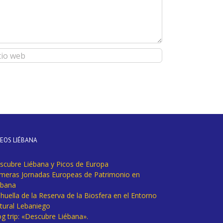
DEOS LIÉBANA
scubre Liébana y Picos de Europa
imeras Jornadas Europeas de Patrimonio en
ébana
huella de la Reserva de la Biosfera en el Entorno
tural Lebaniego
og trip: «Descubre Liébana».