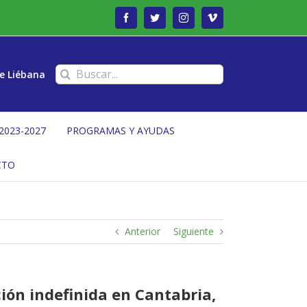
Facebook
Twitter
Instagram
Vimeo
Buscar:
e Liébana
2023-2027
PROGRAMAS Y AYUDAS
CTO
Anterior
Siguiente
ión indefinida en Cantabria,