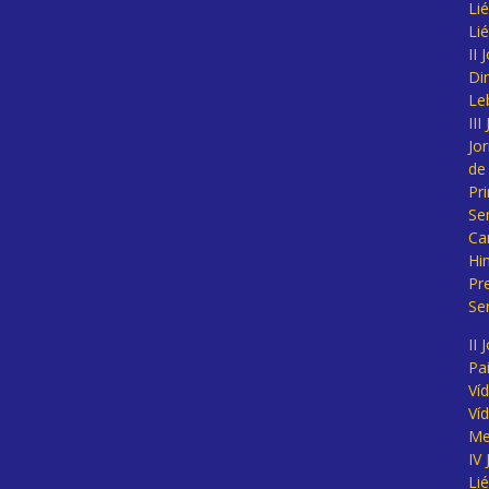
Lié
Li
II
Di
Le
II
Jo
de
Pr
Se
Ca
Hi
Pr
Se
II 
Pa
Ví
Ví
Me
IV
Li