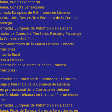
bana, Vive tu Experiencia
ébana, Conecta Sensaciones
 Jornada Europeas de Patrimonio en Liébana
namización, Desarrollo y Fomento de la Comarca
baniega
I Jornadas Europeas de Patrimonio en Liébana
rnadas de Conexión, Territorio, Paisaje y Paisanaje
 la Comarca de Liébana
imer Aniversario de la Marca Liébana, Conecta
nsaciones
ntabria Rural
mno a Liébana
esentación de la Marca “Liébana Conecta
nsaciones»
Jornadas de Conexión del Patrimonio, Territorio,
isaje y Paisanaje de la Comarca de Liébana.
deo promocional de la Comarca de Liébana
deo Solidario Liébana con Ucrania: “Por un Mundo
jor”
 Jornadas Europeas de Patrimonio en Liébana
ébana, Picos de Europa, Conecta Sensaciones en