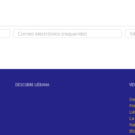
DESCUBRE LIÉBANA
VÍ
De
Pr
Li
La 
Na
Bl