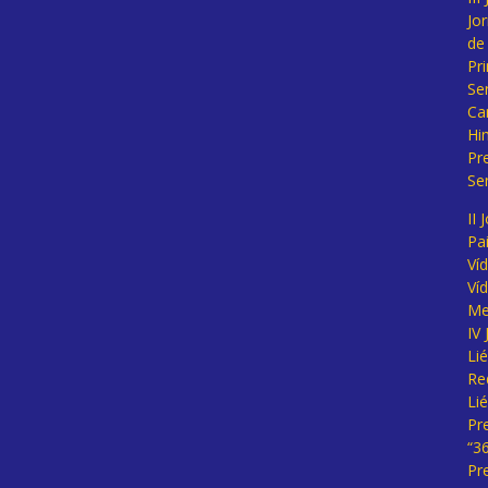
Jo
de
Pr
Se
Ca
Hi
Pr
Se
II 
Pa
Ví
Ví
Me
IV
Li
Re
Li
Pr
“3
Pr