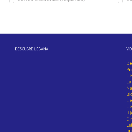
DESCUBRE LIÉBANA
VÍ
De
Pr
Li
La 
Na
Bl
Lié
Li
II
Di
Le
II