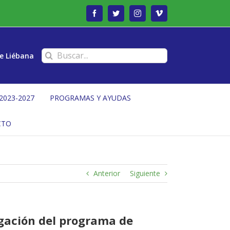
Facebook
Twitter
Instagram
Vimeo
Buscar:
e Liébana
2023-2027
PROGRAMAS Y AYUDAS
CTO
Anterior
Siguiente
ogación del programa de