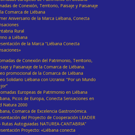
rnadas de Conexión, Territorio, Paisaje y Paisanaje
 la Comarca de Liébana
imer Aniversario de la Marca Liébana, Conecta
nsaciones
ntabria Rural
mno a Liébana
esentación de la Marca “Liébana Conecta
nsaciones»
Jornadas de Conexión del Patrimonio, Territorio,
isaje y Paisanaje de la Comarca de Liébana.
deo promocional de la Comarca de Liébana
deo Solidario Liébana con Ucrania: “Por un Mundo
jor”
 Jornadas Europeas de Patrimonio en Liébana
ébana, Picos de Europa, Conecta Sensaciones en
d Natura 2000
ébana, Comarca de Excelencia Gastronómica.
esentación del Proyecto de Cooperación LEADER
6 Rutas Autoguiadas NATUREA-CANTABRIA”
esentación Proyecto: «Liébana conecta