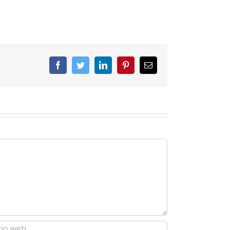
Facebook
Twitter
LinkedIn
Pinterest
Correo
electrónico