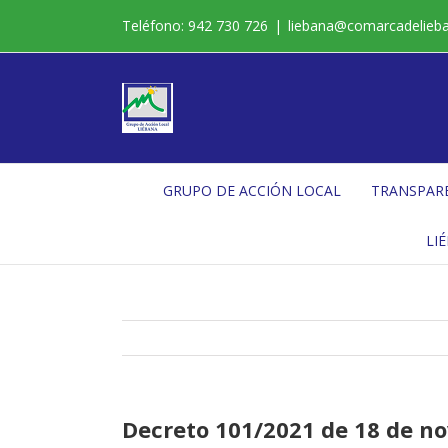
Saltar
Teléfono: 942 730 726
|
liebana@comarcadelieb
al
contenido
GRUPO DE ACCIÓN LOCAL
TRANSPAR
LI
Decreto 101/2021 de 18 de no