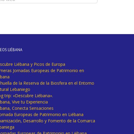
DEOS LIÉBANA
scubre Liébana y Picos de Europa
imeras Jornadas Europeas de Patrimonio en
ébana
huella de la Reserva de la Biosfera en el Entorno
tural Lebaniego
og trip: «Descubre Liébana».
bana, Vive tu Experiencia
ébana, Conecta Sensaciones
 Jornada Europeas de Patrimonio en Liébana
namización, Desarrollo y Fomento de la Comarca
baniega
I Jornadas Europeas de Patrimonio en Liébana