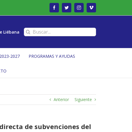
Facebook
Twitter
Instagram
Vimeo
Buscar:
e Liébana
2023-2027
PROGRAMAS Y AYUDAS
CTO
Anterior
Siguiente
 directa de subvenciones del