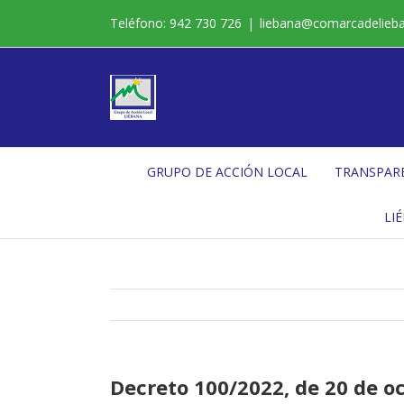
Saltar
Teléfono: 942 730 726
|
liebana@comarcadelieb
al
contenido
GRUPO DE ACCIÓN LOCAL
TRANSPAR
LI
Decreto 100/2022, de 20 de oc