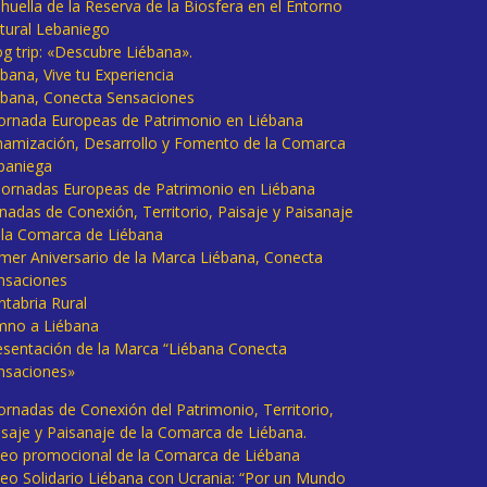
huella de la Reserva de la Biosfera en el Entorno
tural Lebaniego
og trip: «Descubre Liébana».
bana, Vive tu Experiencia
ébana, Conecta Sensaciones
 Jornada Europeas de Patrimonio en Liébana
namización, Desarrollo y Fomento de la Comarca
baniega
I Jornadas Europeas de Patrimonio en Liébana
rnadas de Conexión, Territorio, Paisaje y Paisanaje
 la Comarca de Liébana
imer Aniversario de la Marca Liébana, Conecta
nsaciones
ntabria Rural
mno a Liébana
esentación de la Marca “Liébana Conecta
nsaciones»
Jornadas de Conexión del Patrimonio, Territorio,
isaje y Paisanaje de la Comarca de Liébana.
deo promocional de la Comarca de Liébana
deo Solidario Liébana con Ucrania: “Por un Mundo