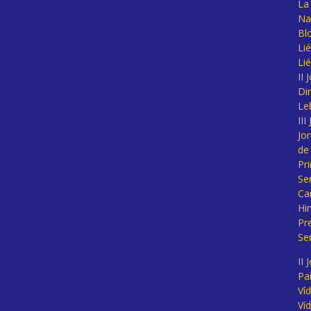
La 
Na
Bl
Lié
Li
II
Di
Le
II
Jo
de
Pr
Se
Ca
Hi
Pr
Se
II 
Pa
Ví
Ví