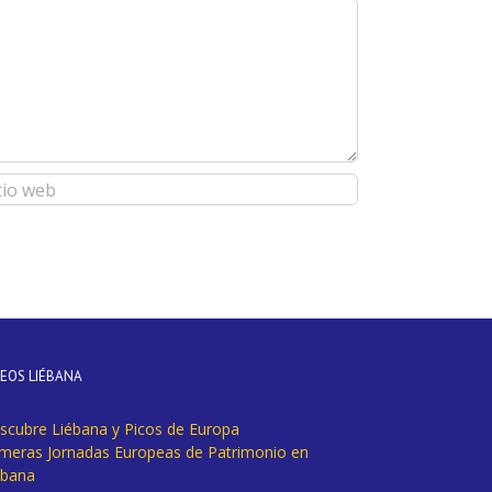
DEOS LIÉBANA
scubre Liébana y Picos de Europa
imeras Jornadas Europeas de Patrimonio en
ébana