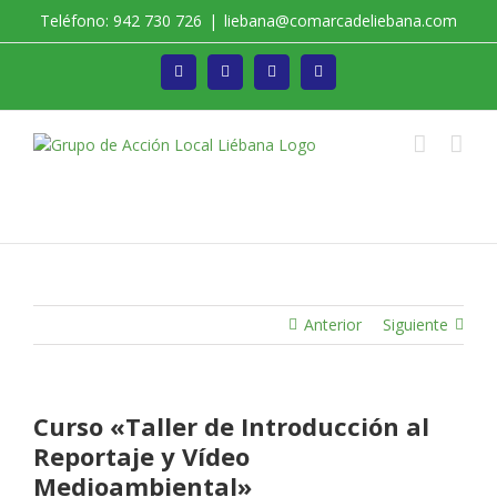
Saltar
Teléfono: 942 730 726
|
liebana@comarcadeliebana.com
al
contenido
Facebook
Twitter
Instagram
Vimeo
Trabajamos por el Desarrollo de la Comarca de
Liébana
Anterior
Siguiente
Curso «Taller de Introducción al
Reportaje y Vídeo
Medioambiental»