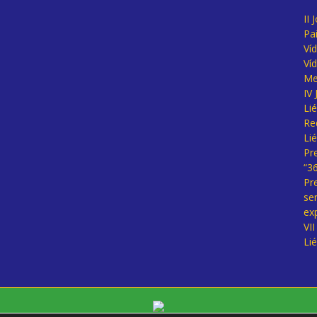
II 
Pa
Ví
Ví
Me
IV
Li
Re
Li
Pr
“3
Pr
se
ex
VI
Li