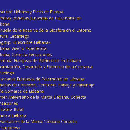
scubre Liébana y Picos de Europa
imeras Jornadas Europeas de Patrimonio en
ébana
huella de la Reserva de la Biosfera en el Entorno
tural Lebaniego
og trip: «Descubre Liébana».
bana, Vive tu Experiencia
ébana, Conecta Sensaciones
 Jornada Europeas de Patrimonio en Liébana
namización, Desarrollo y Fomento de la Comarca
baniega
I Jornadas Europeas de Patrimonio en Liébana
rnadas de Conexión, Territorio, Paisaje y Paisanaje
 la Comarca de Liébana
imer Aniversario de la Marca Liébana, Conecta
nsaciones
ntabria Rural
mno a Liébana
esentación de la Marca “Liébana Conecta
nsaciones»