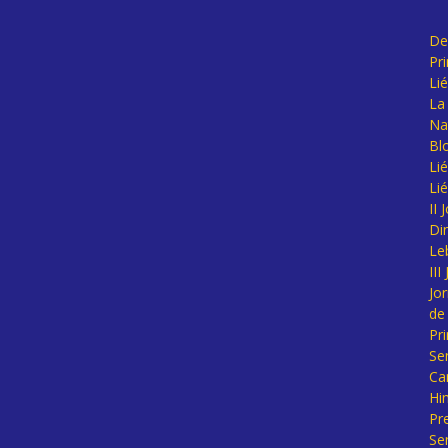
De
Pr
Li
La 
Na
Bl
Lié
Li
II
Di
Le
II
Jo
de
Pr
Se
Ca
Hi
Pr
Se