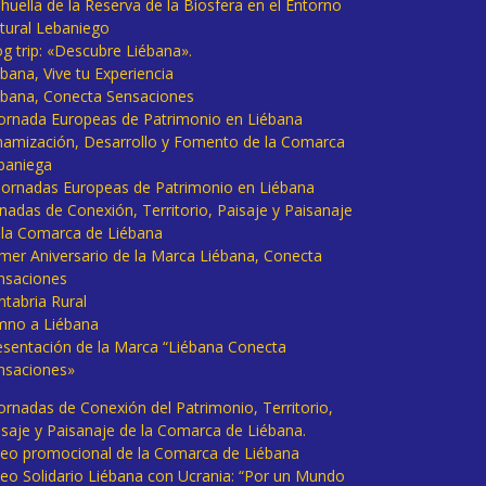
huella de la Reserva de la Biosfera en el Entorno
tural Lebaniego
og trip: «Descubre Liébana».
bana, Vive tu Experiencia
ébana, Conecta Sensaciones
 Jornada Europeas de Patrimonio en Liébana
namización, Desarrollo y Fomento de la Comarca
baniega
I Jornadas Europeas de Patrimonio en Liébana
rnadas de Conexión, Territorio, Paisaje y Paisanaje
 la Comarca de Liébana
imer Aniversario de la Marca Liébana, Conecta
nsaciones
ntabria Rural
mno a Liébana
esentación de la Marca “Liébana Conecta
nsaciones»
Jornadas de Conexión del Patrimonio, Territorio,
isaje y Paisanaje de la Comarca de Liébana.
deo promocional de la Comarca de Liébana
deo Solidario Liébana con Ucrania: “Por un Mundo