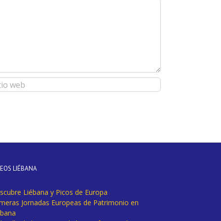
DEOS LIÉBANA
scubre Liébana y Picos de Europa
imeras Jornadas Europeas de Patrimonio en
ébana