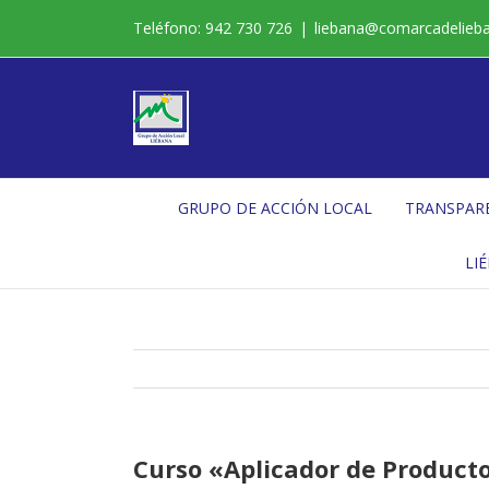
Saltar
Teléfono: 942 730 726
|
liebana@comarcadelieb
al
contenido
GRUPO DE ACCIÓN LOCAL
TRANSPAR
LI
Curso «Aplicador de Producto