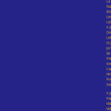
La 
Na
Bl
Lié
Li
II
Di
Le
II
Jo
de
Pr
Se
Ca
Hi
Pr
Se
II 
Pa
Ví
Ví