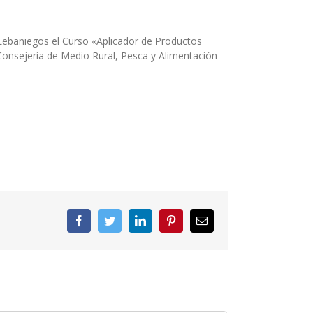
s Lebaniegos el Curso «Aplicador de Productos
Consejería de Medio Rural, Pesca y Alimentación
Facebook
Twitter
LinkedIn
Pinterest
Correo
electrónico