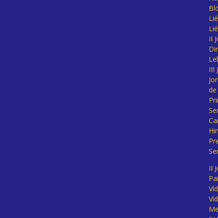
Bl
Lié
Li
II
Di
Le
II
Jo
de
Pr
Se
Ca
Hi
Pr
Se
II 
Pa
Ví
Ví
Me