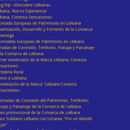
og trip: «Descubre Liébana».
bana, Vive tu Experiencia
ébana, Conecta Sensaciones
 Jornada Europeas de Patrimonio en Liébana
namización, Desarrollo y Fomento de la Comarca
baniega
I Jornadas Europeas de Patrimonio en Liébana
rnadas de Conexión, Territorio, Paisaje y Paisanaje
 la Comarca de Liébana
imer Aniversario de la Marca Liébana, Conecta
nsaciones
ntabria Rural
mno a Liébana
esentación de la Marca “Liébana Conecta
nsaciones»
Jornadas de Conexión del Patrimonio, Territorio,
isaje y Paisanaje de la Comarca de Liébana.
deo promocional de la Comarca de Liébana
deo Solidario Liébana con Ucrania: “Por un Mundo
jor”