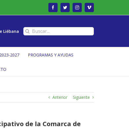
Facebook
Twitter
Instagram
Vimeo
Buscar:
e Liébana
2023-2027
PROGRAMAS Y AYUDAS
CTO
Anterior
Siguiente
icipativo de la Comarca de