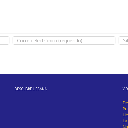
DESCUBRE LIÉBANA
VÍ
De
Pr
Li
La 
Na