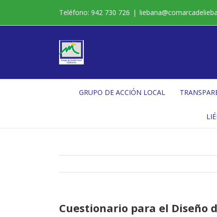
Saltar
Teléfono: 942 730 726
|
liebana@comarcadelieb
al
contenido
GRUPO DE ACCIÓN LOCAL
TRANSPAR
LI
Cuestionario para el Diseño d