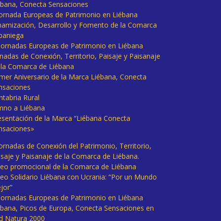
ébana, Conecta Sensaciones
 Jornada Europeas de Patrimonio en Liébana
namización, Desarrollo y Fomento de la Comarca
baniega
I Jornadas Europeas de Patrimonio en Liébana
rnadas de Conexión, Territorio, Paisaje y Paisanaje
 la Comarca de Liébana
imer Aniversario de la Marca Liébana, Conecta
nsaciones
ntabria Rural
mno a Liébana
esentación de la Marca “Liébana Conecta
nsaciones»
Jornadas de Conexión del Patrimonio, Territorio,
isaje y Paisanaje de la Comarca de Liébana.
deo promocional de la Comarca de Liébana
deo Solidario Liébana con Ucrania: “Por un Mundo
jor”
 Jornadas Europeas de Patrimonio en Liébana
ébana, Picos de Europa, Conecta Sensaciones en
d Natura 2000