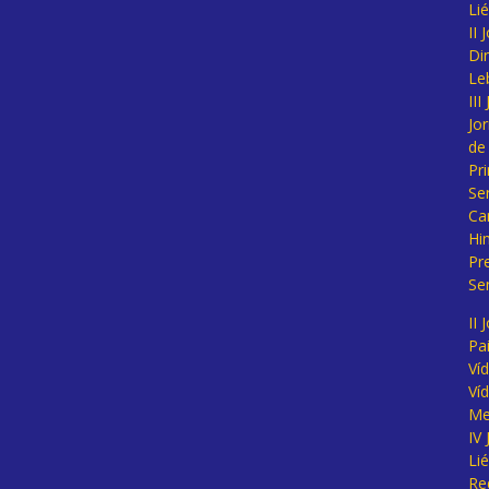
Li
II
Di
Le
II
Jo
de
Pr
Se
Ca
Hi
Pr
Se
II 
Pa
Ví
Ví
Me
IV
Li
Re