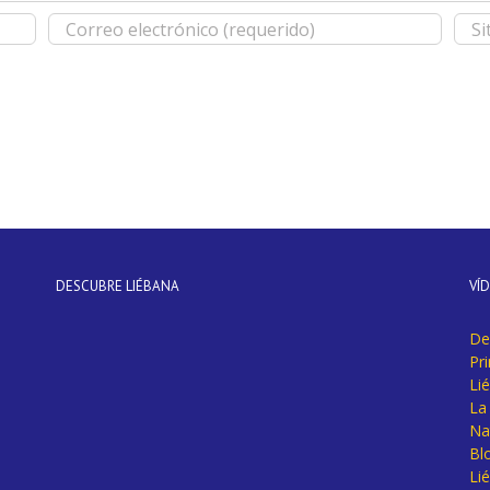
DESCUBRE LIÉBANA
VÍ
De
Pr
Li
La 
Na
Bl
Lié