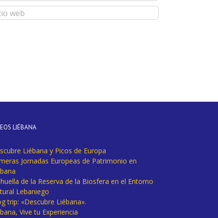
DEOS LIÉBANA
scubre Liébana y Picos de Europa
imeras Jornadas Europeas de Patrimonio en
ébana
huella de la Reserva de la Biosfera en el Entorno
tural Lebaniego
og trip: «Descubre Liébana».
bana, Vive tu Experiencia