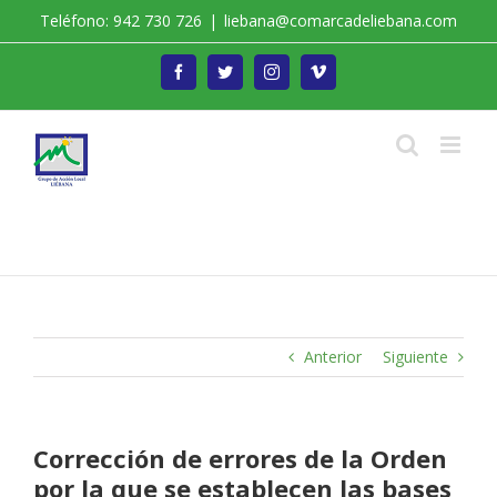
Saltar
Teléfono: 942 730 726
|
liebana@comarcadeliebana.com
al
contenido
Facebook
Twitter
Instagram
Vimeo
Trabajamos por el Desarrollo de la Comarca de
Liébana
Anterior
Siguiente
Corrección de errores de la Orden
por la que se establecen las bases