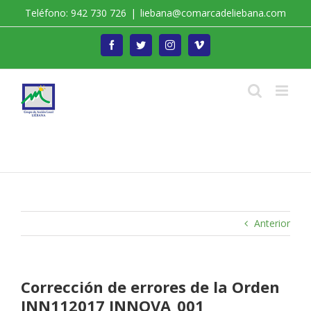
Saltar
Teléfono: 942 730 726
|
liebana@comarcadeliebana.com
al
contenido
Facebook
Twitter
Instagram
Vimeo
Trabajamos por el Desarrollo de la Comarca de
Liébana
Anterior
Corrección de errores de la Orden
INN112017 INNOVA_001