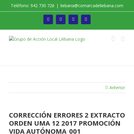
Saltar
Teléfono: 942 730 726
|
liebana@comarcadeliebana.com
al
contenido
Facebook
Twitter
Instagram
Vimeo
Trabajamos por el Desarrollo de la Comarca de
Liébana
Anterior
CORRECCIÓN ERRORES 2 EXTRACTO
ORDEN UMA 12 2017 PROMOCIÓN
VIDA AUTÓNOMA_001