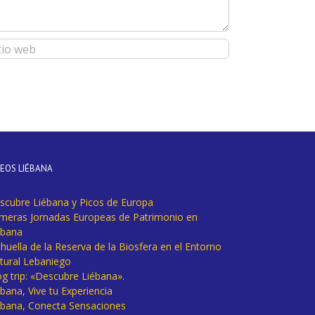
DEOS LIÉBANA
scubre Liébana y Picos de Europa
imeras Jornadas Europeas de Patrimonio en
ébana
huella de la Reserva de la Biosfera en el Entorno
tural Lebaniego
og trip: «Descubre Liébana».
bana, Vive tu Experiencia
ébana, Conecta Sensaciones