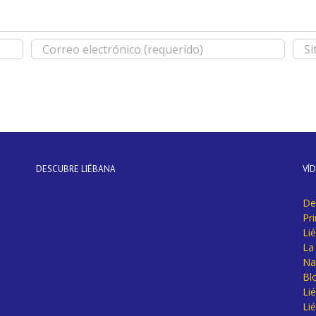
DESCUBRE LIÉBANA
VÍ
De
Pr
Li
La 
Na
Bl
Lié
Li