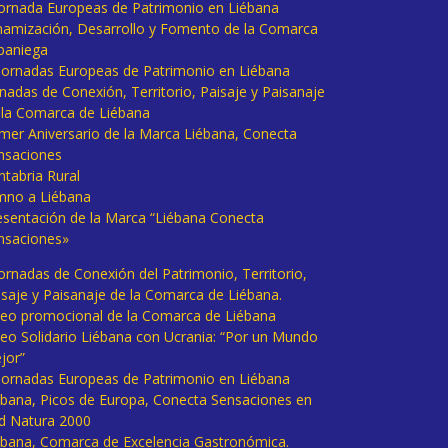
 Jornada Europeas de Patrimonio en Liébana
namización, Desarrollo y Fomento de la Comarca
baniega
I Jornadas Europeas de Patrimonio en Liébana
rnadas de Conexión, Territorio, Paisaje y Paisanaje
 la Comarca de Liébana
imer Aniversario de la Marca Liébana, Conecta
nsaciones
ntabria Rural
mno a Liébana
esentación de la Marca “Liébana Conecta
nsaciones»
Jornadas de Conexión del Patrimonio, Territorio,
isaje y Paisanaje de la Comarca de Liébana.
deo promocional de la Comarca de Liébana
deo Solidario Liébana con Ucrania: “Por un Mundo
jor”
 Jornadas Europeas de Patrimonio en Liébana
ébana, Picos de Europa, Conecta Sensaciones en
d Natura 2000
ébana, Comarca de Excelencia Gastronómica.