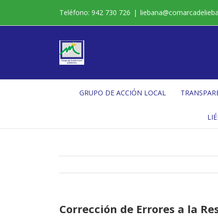
Saltar
Teléfono: 942 730 726
|
liebana@comarcadelieb
al
contenido
GRUPO DE ACCIÓN LOCAL
TRANSPAR
LI
Corrección de Errores a la Re