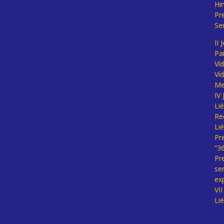
Hi
Pr
Se
II 
Pa
Ví
Ví
Me
IV
Li
Re
Li
Pr
“3
Pr
se
ex
VI
Li