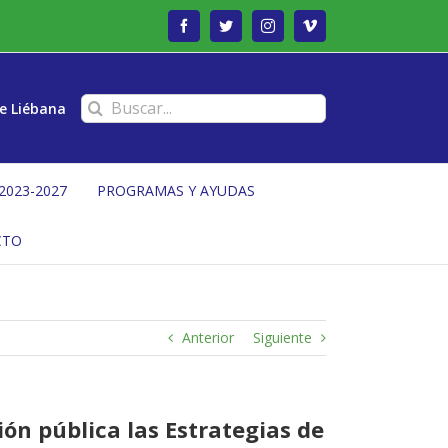
Facebook
Twitter
Instagram
Vimeo
Buscar:
e Liébana
2023-2027
PROGRAMAS Y AYUDAS
CTO
Anterior
Siguiente
ión pública las Estrategias de