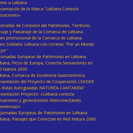
mno a Liébana
esentación de la Marca “Liébana Conecta
nsaciones»
Jornadas de Conexión del Patrimonio, Territorio,
isaje y Paisanaje de la Comarca de Liébana.
deo promocional de la Comarca de Liébana
deo Solidario Liébana con Ucrania: “Por un Mundo
jor”
 Jornadas Europeas de Patrimonio en Liébana
ébana, Picos de Europa, Conecta Sensaciones en
d Natura 2000
ébana, Comarca de Excelencia Gastronómica.
esentación del Proyecto de Cooperación LEADER
6 Rutas Autoguiadas NATUREA-CANTABRIA”
esentación Proyecto: «Liébana conecta
nsaciones y generaciones interconectando
periencias»
I Jornadas Europeas de Patrimonio en Liébana
ébana, Paisajes que Conectan en Red Natura 2000