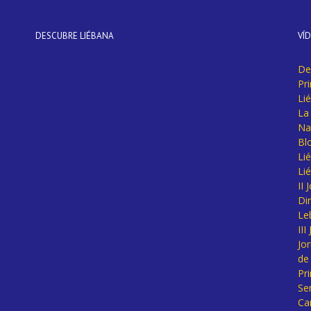
DESCUBRE LIÉBANA
VÍ
De
Pr
Li
La 
Na
Bl
Lié
Li
II
Di
Le
II
Jo
de
Pr
Se
Ca