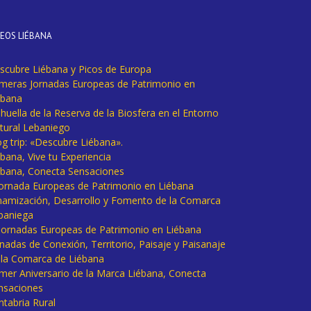
DEOS LIÉBANA
scubre Liébana y Picos de Europa
imeras Jornadas Europeas de Patrimonio en
ébana
huella de la Reserva de la Biosfera en el Entorno
tural Lebaniego
og trip: «Descubre Liébana».
bana, Vive tu Experiencia
ébana, Conecta Sensaciones
 Jornada Europeas de Patrimonio en Liébana
namización, Desarrollo y Fomento de la Comarca
baniega
I Jornadas Europeas de Patrimonio en Liébana
rnadas de Conexión, Territorio, Paisaje y Paisanaje
 la Comarca de Liébana
imer Aniversario de la Marca Liébana, Conecta
nsaciones
ntabria Rural