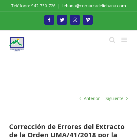
Saltar
Teléfono: 942 730 726
|
liebana@comarcadeliebana.com
al
contenido
Facebook
Twitter
Instagram
Vimeo
Trabajamos por el Desarrollo de la Comarca de
Liébana
Anterior
Siguiente
Corrección de Errores del Extracto
de la Orden UMA/41/2018 por la