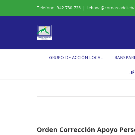
Saltar
Teléfono: 942 730 726
|
liebana@comarcadelieb
al
contenido
GRUPO DE ACCIÓN LOCAL
TRANSPAR
LI
Orden Corrección Apoyo Pers