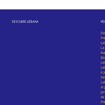
DESCUBRE LIÉBANA
VÍ
De
Pr
Li
La 
Na
Bl
Lié
Li
II
Di
Le
II
Jo
de
Pr