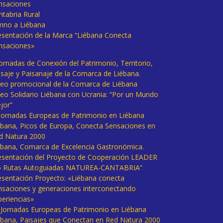
nsaciones
ntabria Rural
mno a Liébana
esentación de la Marca “Liébana Conecta
nsaciones»
Jornadas de Conexión del Patrimonio, Territorio,
isaje y Paisanaje de la Comarca de Liébana.
deo promocional de la Comarca de Liébana
deo Solidario Liébana con Ucrania: “Por un Mundo
jor”
 Jornadas Europeas de Patrimonio en Liébana
ébana, Picos de Europa, Conecta Sensaciones en
d Natura 2000
ébana, Comarca de Excelencia Gastronómica.
esentación del Proyecto de Cooperación LEADER
6 Rutas Autoguiadas NATUREA-CANTABRIA”
esentación Proyecto: «Liébana conecta
nsaciones y generaciones interconectando
periencias»
I Jornadas Europeas de Patrimonio en Liébana
ébana, Paisajes que Conectan en Red Natura 2000