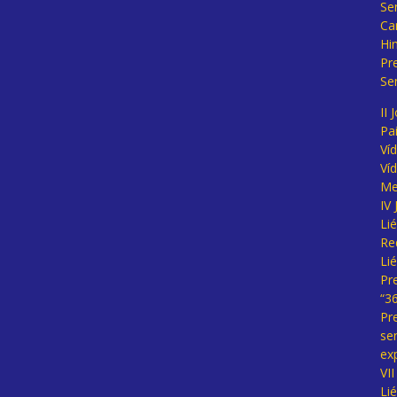
Se
Ca
Hi
Pr
Se
II 
Pa
Ví
Ví
Me
IV
Li
Re
Li
Pr
“3
Pr
se
ex
VI
Li