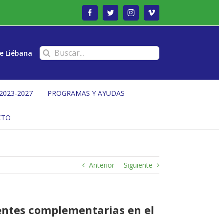
Facebook
Twitter
Instagram
Vimeo
Buscar:
e Liébana
2023-2027
PROGRAMAS Y AYUDAS
CTO
Anterior
Siguiente
gentes complementarias en el