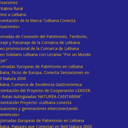
nsaciones
ntabria Rural
mno a Liébana
esentación de la Marca “Liébana Conecta
nsaciones»
Jornadas de Conexión del Patrimonio, Territorio,
isaje y Paisanaje de la Comarca de Liébana.
deo promocional de la Comarca de Liébana
deo Solidario Liébana con Ucrania: “Por un Mundo
jor”
 Jornadas Europeas de Patrimonio en Liébana
ébana, Picos de Europa, Conecta Sensaciones en
d Natura 2000
ébana, Comarca de Excelencia Gastronómica.
esentación del Proyecto de Cooperación LEADER
6 Rutas Autoguiadas NATUREA-CANTABRIA”
esentación Proyecto: «Liébana conecta
nsaciones y generaciones interconectando
periencias»
I Jornadas Europeas de Patrimonio en Liébana
ébana, Paisajes que Conectan en Red Natura 2000