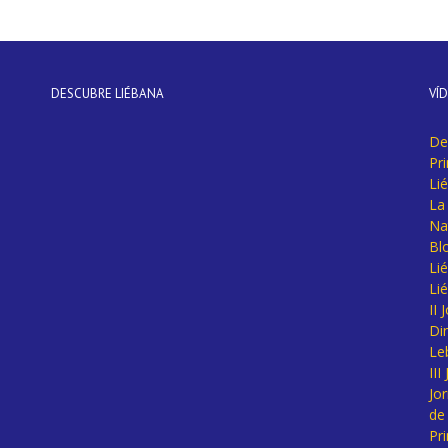
DESCUBRE LIÉBANA
VÍ
De
Pr
Li
La 
Na
Bl
Lié
Li
II
Di
Le
II
Jo
de
Pr