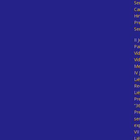
Se
Ca
Hi
Pr
Se
II 
Pa
Ví
Ví
Me
IV
Li
Re
Li
Pr
“3
Pr
se
ex
VI
Li