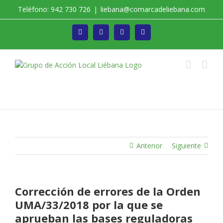
Saltar
Teléfono: 942 730 726
|
liebana@comarcadeliebana.com
al
contenido
Facebook
Twitter
Instagram
Vimeo
Trabajamos por el Desarrollo de la Comarca de
Liébana
Anterior
Siguiente
Corrección de errores de la Orden
UMA/33/2018 por la que se
aprueban las bases reguladoras