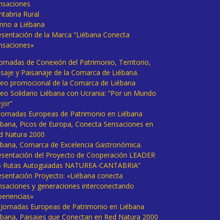
nsaciones
ntabria Rural
mno a Liébana
esentación de la Marca “Liébana Conecta
nsaciones»
Jornadas de Conexión del Patrimonio, Territorio,
isaje y Paisanaje de la Comarca de Liébana.
deo promocional de la Comarca de Liébana
deo Solidario Liébana con Ucrania: “Por un Mundo
jor”
 Jornadas Europeas de Patrimonio en Liébana
ébana, Picos de Europa, Conecta Sensaciones en
d Natura 2000
ébana, Comarca de Excelencia Gastronómica.
esentación del Proyecto de Cooperación LEADER
6 Rutas Autoguiadas NATUREA-CANTABRIA”
esentación Proyecto: «Liébana conecta
nsaciones y generaciones interconectando
periencias»
I Jornadas Europeas de Patrimonio en Liébana
ébana, Paisajes que Conectan en Red Natura 2000