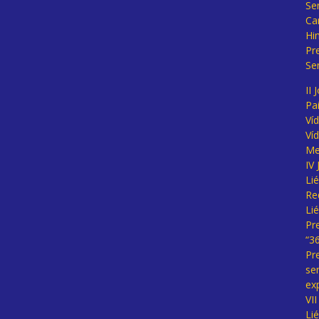
Se
Ca
Hi
Pr
Se
II 
Pa
Ví
Ví
Me
IV
Li
Re
Li
Pr
“3
Pr
se
ex
VI
Li