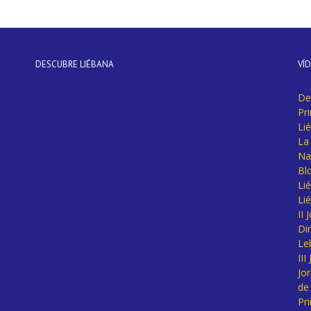
DESCUBRE LIÉBANA
VÍ
De
Pr
Li
La 
Na
Bl
Lié
Li
II
Di
Le
II
Jo
de
Pr