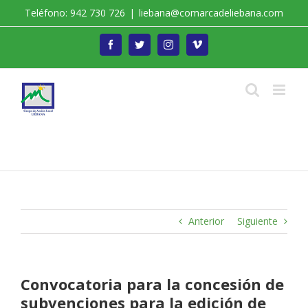
Saltar
Teléfono: 942 730 726
|
liebana@comarcadeliebana.com
al
contenido
Facebook
Twitter
Instagram
Vimeo
Trabajamos por el Desarrollo de la Comarca de
Liébana
Anterior
Siguiente
Convocatoria para la concesión de
subvenciones para la edición de